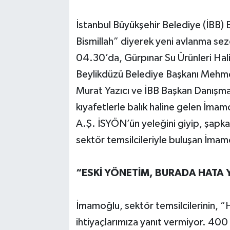
İstanbul Büyükşehir Belediye (İBB) 
Bismillah” diyerek yeni avlanma sez
04.30’da, Gürpınar Su Ürünleri Hali
Beylikdüzü Belediye Başkanı Mehmet
Murat Yazıcı ve İBB Başkan Danışma
kıyafetlerle balık haline gelen İmam
A.Ş. İSYÖN’ün yeleğini giyip, şapkas
sektör temsilcileriyle buluşan İmamo
“ESKİ YÖNETİM, BURADA HATA Y
İmamoğlu, sektör temsilcilerinin, “
ihtiyaçlarımıza yanıt vermiyor. 4