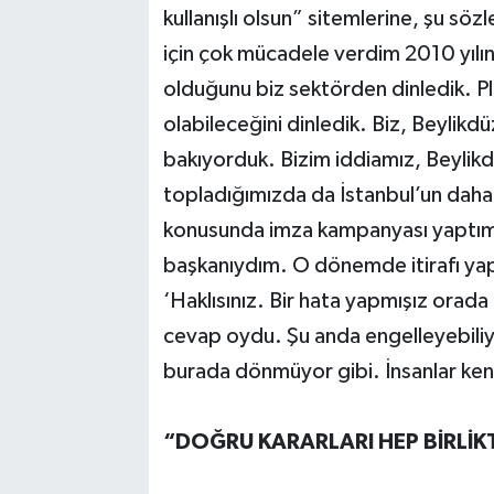
kullanışlı olsun” sitemlerine, şu söz
için çok mücadele verdim 2010 yılı
olduğunu biz sektörden dinledik. Pl
olabileceğini dinledik. Biz, Beylikdüz
bakıyorduk. Bizim iddiamız, Beylikdü
topladığımızda da İstanbul’un daha 
konusunda imza kampanyası yaptım.
başkanıydım. O dönemde itirafı yapa
‘Haklısınız. Bir hata yapmışız orada 
cevap oydu. Şu anda engelleyebili
burada dönmüyor gibi. İnsanlar kendi
“DOĞRU KARARLARI HEP BİRLİK