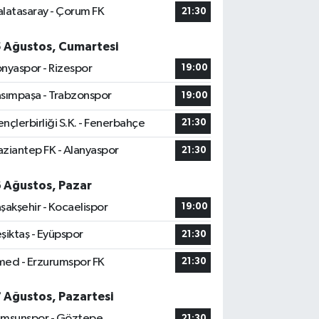
latasaray - Çorum FK
21:30
5 Ağustos, Cumartesi
nyaspor - Rizespor
19:00
sımpaşa - Trabzonspor
19:00
nçlerbirliği S.K. - Fenerbahçe
21:30
ziantep FK - Alanyaspor
21:30
6 Ağustos, Pazar
şakşehir - Kocaelispor
19:00
şiktaş - Eyüpspor
21:30
ed - Erzurumspor FK
21:30
7 Ağustos, Pazartesi
msunspor - Göztepe
21:30