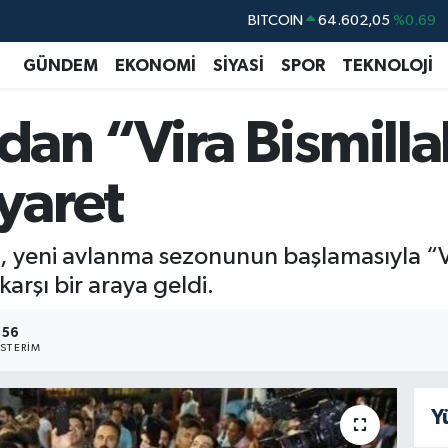
DOLAR
47,6006
%0.06
EURO
55,0250
%0.02
GÜNDEM
EKONOMİ
SİYASİ
SPOR
TEKNOLOJİ
STERLİN
64,2398
%0.2
an “Vira Bismilla
GRAM ALTIN
6513.94
%0.32
BİST100
13.768
%48
iyaret
BITCOIN
64.602,05
%0.69
yeni avlanma sezonunun başlamasıyla “Vir
karşı bir araya geldi.
56
STERIM
Y