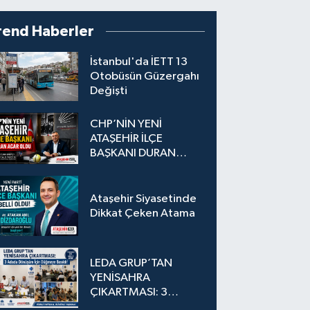
rend Haberler
İstanbul'da İETT 13
Otobüsün Güzergahı
Değişti
CHP’NİN YENİ
ATAŞEHİR İLÇE
BAŞKANI DURAN
ACAR OLDU
Ataşehir Siyasetinde
Dikkat Çeken Atama
LEDA GRUP’TAN
YENİSAHRA
ÇIKARTMASI: 3
Adada Dönüşüm İçin