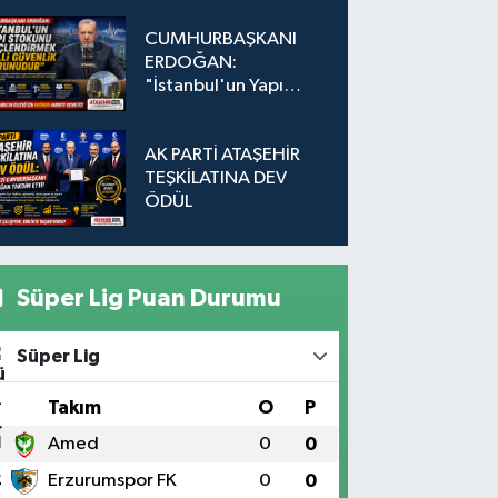
Düğmeye Basıldı!
CUMHURBAŞKANI
ERDOĞAN:
"İstanbul'un Yapı
Stokunu
Güçlendirmek Milli
AK PARTİ ATAŞEHİR
Güvenlik Sorunudur"
TEŞKİLATINA DEV
ÖDÜL
Süper Lig Puan Durumu
Süper Lig
#
Takım
O
P
1
Amed
0
0
2
Erzurumspor FK
0
0