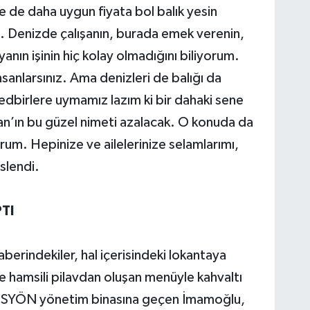
ze de daha uygun fiyata bol balık yesin
um. Denizde çalışanın, burada emek verenin,
anın işinin hiç kolay olmadığını biliyorum.
sanlarsınız. Ama denizleri de balığı da
tedbirlere uymamız lazım ki bir dahaki sene
an’ın bu güzel nimeti azalacak. O konuda da
rum. Hepinize ve ailelerinize selamlarımı,
eslendi.
TI
erindekiler, hal içerisindeki lokantaya
e hamsili pilavdan oluşan menüyle kahvaltı
n İSYÖN yönetim binasına geçen İmamoğlu,