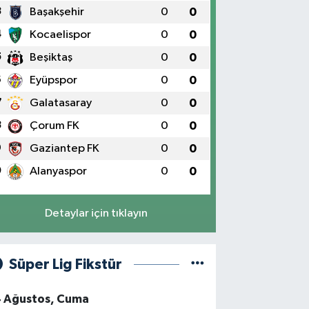
3
Başakşehir
0
0
4
Kocaelispor
0
0
5
Beşiktaş
0
0
6
Eyüpspor
0
0
7
Galatasaray
0
0
8
Çorum FK
0
0
9
Gaziantep FK
0
0
0
Alanyaspor
0
0
Detaylar için tıklayın
Süper Lig Fikstür
4 Ağustos, Cuma