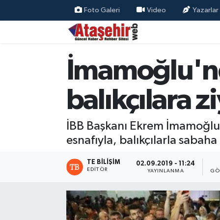
Foto Galeri
Video
Yazarlar
Hava Durumu
İmamoğlu'nd
Trafik Durumu
Süper Lig Puan Durumu ve Fikstür
balıkçılara z
Tüm Manşetler
İBB Başkanı Ekrem İmamoğlu, 
Son Dakika Haberleri
esnafıyla, balıkçılarla sabaha 
Haber Arşivi
TE BILIŞIM
02.09.2019 - 11:24
EDITÖR
YAYINLANMA
GÖ