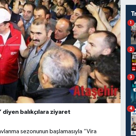
T
1
2
3
4
diyen balıkçılara ziyaret
avlanma sezonunun başlamasıyla “Vira