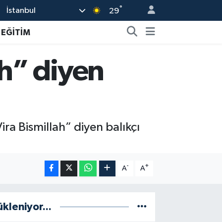
°
İstanbul
29
EĞİTİM
h” diyen
a Bismillah” diyen balıkçı
-
+
A
A
ükleniyor...