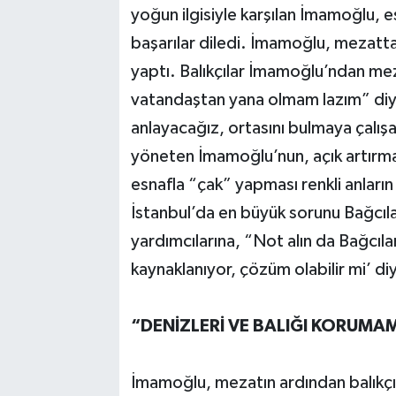
yoğun ilgisiyle karşılan İmamoğlu, 
başarılar diledi. İmamoğlu, mezattak
yaptı. Balıkçılar İmamoğlu’ndan me
vatandaştan yana olmam lazım” diy
anlayacağız, ortasını bulmaya çalış
yöneten İmamoğlu’nun, açık artırmad
esnafla “çak” yapması renkli anların
İstanbul’da en büyük sorunu Bağcıla
yardımcılarına, “Not alın da Bağcıl
kaynaklanıyor, çözüm olabilir mi’ di
“DENİZLERİ VE BALIĞI KORUMAM
İmamoğlu, mezatın ardından balıkçıl