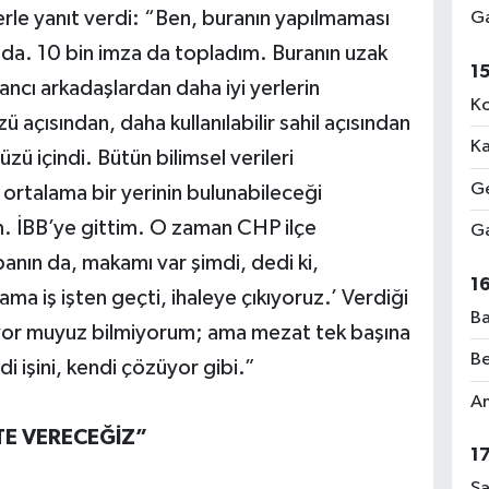
lerle yanıt verdi: “Ben, buranın yapılmaması
Ga
nda. 10 bin imza da topladım. Buranın uzak
1
ancı arkadaşlardan daha iyi yerlerin
Ko
ü açısından, daha kullanılabilir sahil açısından
Ka
zü içindi. Bütün bilimsel verileri
Ge
ortalama bir yerinin bulunabileceği
 İBB’ye gittim. O zaman CHP ilçe
Ga
nın da, makamı var şimdi, dedi ki,
1
ama iş işten geçti, ihaleye çıkıyoruz.’ Verdiği
Ba
yor muyuz bilmiyorum; ama mezat tek başına
Be
 işini, kendi çözüyor gibi.”
Am
TE VERECEĞİZ”
1
Sa