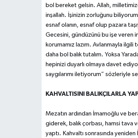
bol bereket gelsin. Allah, milletimi
inşallah. İşinizin zorluğunu biliyor
esnaf olanın, esnaf olup pazara taşıy
Gecesini, gündüzünü bu işe veren in
korumamız lazım. Avlanmayla ilgili 
daha bol balık tutalım. Yoksa Yarad
hepinizi duyarlı olmaya davet ediyo
saygılarımı iletiyorum” sözleriyle s
KAHVALTISINI BALIKÇILARLA YAP
Mezatın ardından İmamoğlu ve berab
giderek, balık çorbası, hamsi tava v
yaptı. Kahvaltı sonrasında yenide