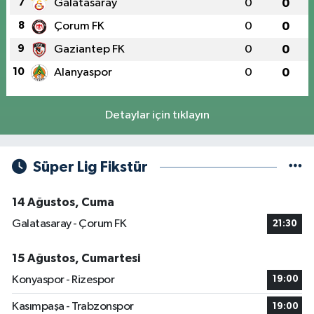
7
Galatasaray
0
0
8
Çorum FK
0
0
9
Gaziantep FK
0
0
10
Alanyaspor
0
0
Detaylar için tıklayın
Süper Lig Fikstür
14 Ağustos, Cuma
Galatasaray - Çorum FK
21:30
15 Ağustos, Cumartesi
Konyaspor - Rizespor
19:00
Kasımpaşa - Trabzonspor
19:00