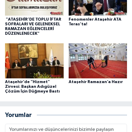
"ATAŞEHİR’DE TOPLU İFTAR
Fenomenler Ataşehir ATA
SOFRALARI VE GELENEKSEL
Teras’ta!
RAMAZAN EĞLENCELERİ
DÜZENLENECEK"
Ataşehir’de "Hizmet"
Ataşehir Ramazan’a Hazır
Zirvesi: Başkan Adıgüzel
Çözüm İçin Düğmeye Bastı
Yorumlar