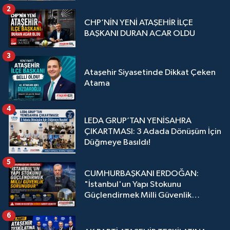
2
CHP’NİN YENİ ATAŞEHİR İLÇE
BAŞKANI DURAN ACAR OLDU
3
Ataşehir Siyasetinde Dikkat Çeken
Atama
4
LEDA GRUP’TAN YENİSAHRA
ÇIKARTMASI: 3 Adada Dönüşüm İçin
Düğmeye Basıldı!
5
CUMHURBAŞKANI ERDOĞAN:
"İstanbul'un Yapı Stokunu
Güçlendirmek Milli Güvenlik
Sorunudur"
6