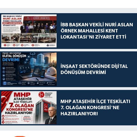
İBB BAŞKAN VEKİLİ NURİ ASLAN
ÖRNEK MAHALLESİ KENT
LOKANTASI'NI ZİYARET ETTİ
İNŞAAT SEKTÖRÜNDE DİJİTAL
DÖNÜŞÜM DEVRİMİ
MHP ATAŞEHİR İLÇE TEŞKİLATI
7. OLAĞAN KONGRESİ'NE
HAZIRLANIYOR!