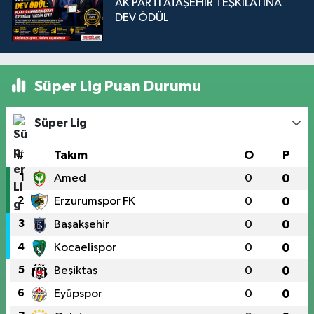
AK PARTİ ATAŞEHİR TEŞKİLATINA
DEV ÖDÜL
Süper Lig Puan Durumu
Süper Lig
#
Takım
O
P
1
Amed
0
0
2
Erzurumspor FK
0
0
3
Başakşehir
0
0
4
Kocaelispor
0
0
5
Beşiktaş
0
0
6
Eyüpspor
0
0