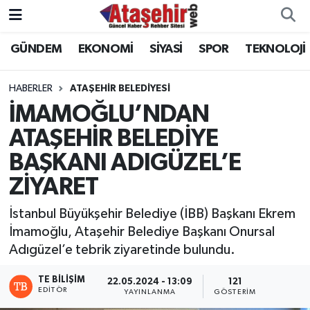
GÜNDEM
EKONOMİ
SİYASİ
SPOR
TEKNOLOJİ
Hava Durumu
Trafik Durumu
HABERLER
ATAŞEHİR BELEDİYESİ
İMAMOĞLU’NDAN
Süper Lig Puan Durumu ve Fikstür
ATAŞEHİR BELEDİYE
BAŞKANI ADIGÜZEL’E
Tüm Manşetler
ZİYARET
Son Dakika Haberleri
İstanbul Büyükşehir Belediye (İBB) Başkanı Ekrem
Haber Arşivi
İmamoğlu, Ataşehir Belediye Başkanı Onursal
Adıgüzel’e tebrik ziyaretinde bulundu.
TE BILIŞIM
22.05.2024 - 13:09
121
EDITÖR
YAYINLANMA
GÖSTERIM