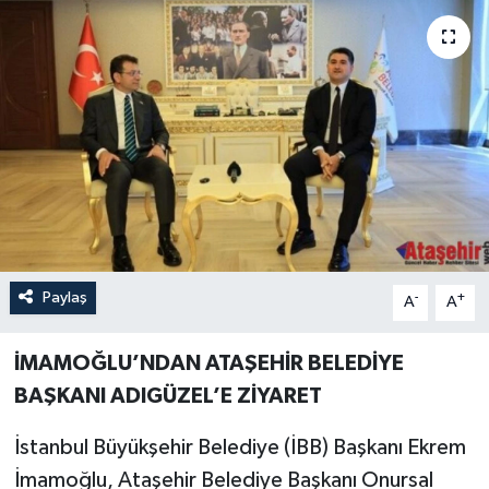
Paylaş
-
+
A
A
İMAMOĞLU’NDAN ATAŞEHİR BELEDİYE
BAŞKANI ADIGÜZEL’E ZİYARET
İstanbul Büyükşehir Belediye (İBB) Başkanı Ekrem
İmamoğlu, Ataşehir Belediye Başkanı Onursal