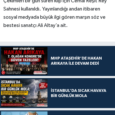
Çekimleri bir gün süren klip için Cemal Reşit Rey
Sahnesi kullanıldı. Yayınlandığı andan itibaren
sosyal medyada büyük ilgi gören marşın söz ve
bestesi sanatçı Ali Altay’a ait.
MHP ATAŞEHİR’DE HAKAN
ARIKAYA İLE DEVAM DEDİ
İSTANBUL’DA SICAK HAVAYA
BİR GÜNLÜK MOLA