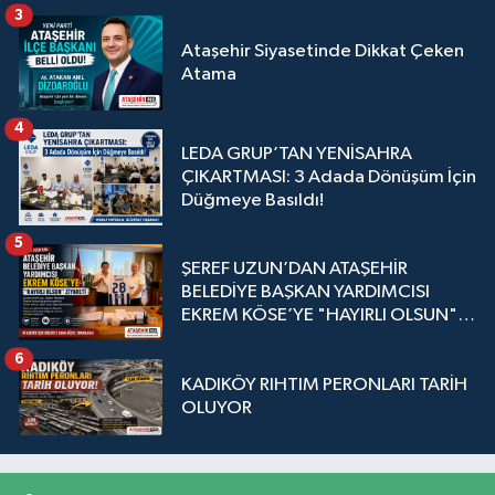
3
Ataşehir Siyasetinde Dikkat Çeken
Atama
4
LEDA GRUP’TAN YENİSAHRA
ÇIKARTMASI: 3 Adada Dönüşüm İçin
Düğmeye Basıldı!
5
ŞEREF UZUN’DAN ATAŞEHİR
BELEDİYE BAŞKAN YARDIMCISI
EKREM KÖSE’YE "HAYIRLI OLSUN"
ZİYARETİ
6
KADIKÖY RIHTIM PERONLARI TARİH
OLUYOR