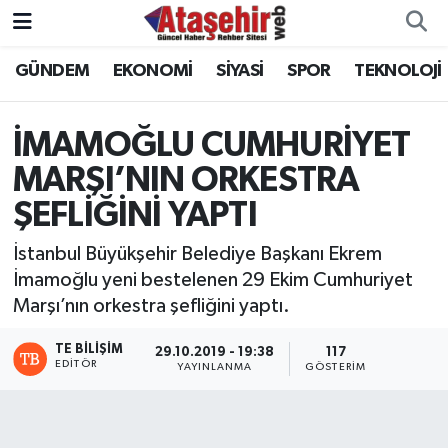
GÜNDEM
EKONOMİ
SİYASİ
SPOR
TEKNOLOJİ
Hava Durumu
Trafik Durumu
İMAMOĞLU CUMHURİYET
MARŞI’NIN ORKESTRA
Süper Lig Puan Durumu ve Fikstür
ŞEFLİĞİNİ YAPTI
Tüm Manşetler
İstanbul Büyükşehir Belediye Başkanı Ekrem
İmamoğlu yeni bestelenen 29 Ekim Cumhuriyet
Son Dakika Haberleri
Marşı’nın orkestra şefliğini yaptı.
Haber Arşivi
TE BILIŞIM
29.10.2019 - 19:38
117
EDITÖR
YAYINLANMA
GÖSTERIM