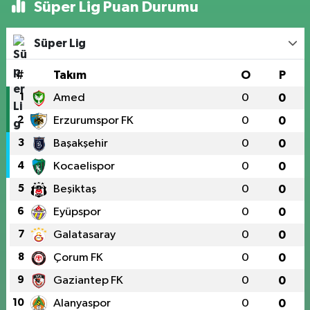
Süper Lig Puan Durumu
Süper Lig
#
Takım
O
P
1
Amed
0
0
2
Erzurumspor FK
0
0
3
Başakşehir
0
0
4
Kocaelispor
0
0
5
Beşiktaş
0
0
6
Eyüpspor
0
0
7
Galatasaray
0
0
8
Çorum FK
0
0
9
Gaziantep FK
0
0
10
Alanyaspor
0
0