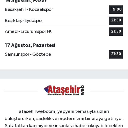
16 Ağustos, Pazar
Başakşehir - Kocaelispor
19:00
Beşiktaş - Eyüpspor
21:30
Amed - Erzurumspor FK
21:30
17 Ağustos, Pazartesi
Samsunspor - Göztepe
21:30
atasehirwebcom, yepyeni temasıyla sizleri
buluştururken, sadelik ve modernizmi bir araya getiriyor.
Şatafattan kaçınıyor ve insanlara haber okuyabilecekleri