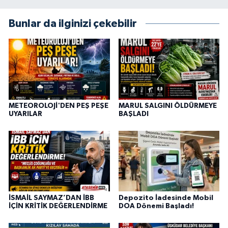
Bunlar da ilginizi çekebilir
METEOROLOJİ'DEN PEŞ PEŞE
MARUL SALGINI ÖLDÜRMEYE
UYARILAR
BAŞLADI
İSMAİL SAYMAZ’DAN İBB
Depozito İadesinde Mobil
İÇİN KRİTİK DEĞERLENDİRME
DOA Dönemi Başladı!