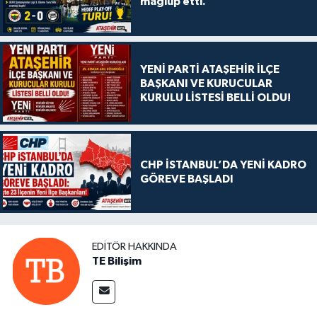
mağlup etti.
YENİ PARTİ ATAŞEHİR İLÇE
BAŞKANI VE KURUCULAR
KURULU LİSTESİ BELLİ OLDU!
CHP İSTANBUL’DA YENİ KADRO
GÖREVE BAŞLADI
EDITÖR HAKKINDA
TE Bilişim