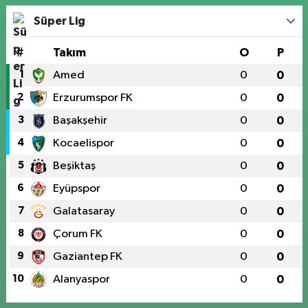
Süper Lig
#
Takım
O
P
1
Amed
0
0
2
Erzurumspor FK
0
0
3
Başakşehir
0
0
4
Kocaelispor
0
0
5
Beşiktaş
0
0
6
Eyüpspor
0
0
7
Galatasaray
0
0
8
Çorum FK
0
0
9
Gaziantep FK
0
0
10
Alanyaspor
0
0