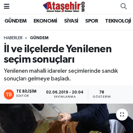
GÜNDEM
EKONOMİ
SİYASİ
SPOR
TEKNOLOJİ
Hava Durumu
Trafik Durumu
HABERLER
GÜNDEM
İl ve ilçelerde Yenilenen
Süper Lig Puan Durumu ve Fikstür
seçim sonuçları
Tüm Manşetler
Yenilenen mahalli idareler seçimlerinde sandık
sonuçları gelmeye başladı.
Son Dakika Haberleri
TE BILIŞIM
02.06.2019 - 20:04
78
EDITÖR
YAYINLANMA
GÖSTERIM
Haber Arşivi