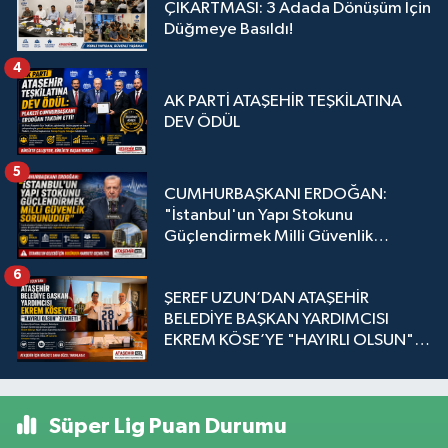
ÇIKARTMASI: 3 Adada Dönüşüm İçin
Düğmeye Basıldı!
4
AK PARTİ ATAŞEHİR TEŞKİLATINA
DEV ÖDÜL
5
CUMHURBAŞKANI ERDOĞAN:
"İstanbul'un Yapı Stokunu
Güçlendirmek Milli Güvenlik
Sorunudur"
6
ŞEREF UZUN’DAN ATAŞEHİR
BELEDİYE BAŞKAN YARDIMCISI
EKREM KÖSE’YE "HAYIRLI OLSUN"
ZİYARETİ
Süper Lig Puan Durumu