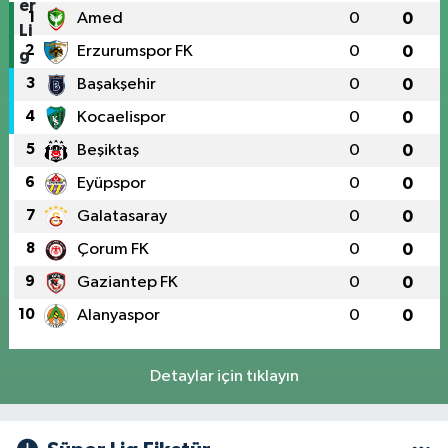
1
Amed
0
0
2
Erzurumspor FK
0
0
3
Başakşehir
0
0
4
Kocaelispor
0
0
5
Beşiktaş
0
0
6
Eyüpspor
0
0
7
Galatasaray
0
0
8
Çorum FK
0
0
9
Gaziantep FK
0
0
10
Alanyaspor
0
0
Detaylar için tıklayın