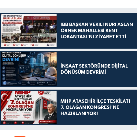
İBB BAŞKAN VEKİLİ NURİ ASLAN
ÖRNEK MAHALLESİ KENT
LOKANTASI'NI ZİYARET ETTİ
İNŞAAT SEKTÖRÜNDE DİJİTAL
DÖNÜŞÜM DEVRİMİ
MHP ATAŞEHİR İLÇE TEŞKİLATI
7. OLAĞAN KONGRESİ'NE
HAZIRLANIYOR!