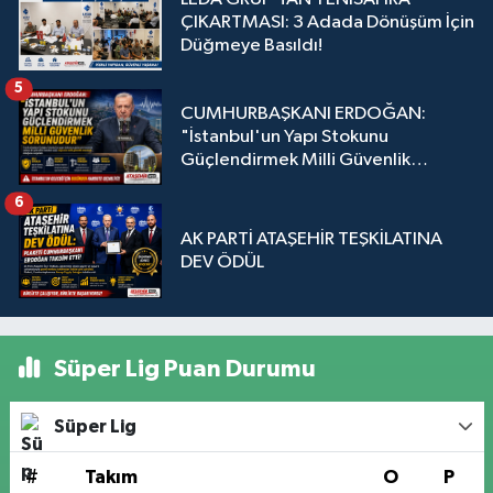
ÇIKARTMASI: 3 Adada Dönüşüm İçin
Düğmeye Basıldı!
5
CUMHURBAŞKANI ERDOĞAN:
"İstanbul'un Yapı Stokunu
Güçlendirmek Milli Güvenlik
Sorunudur"
6
AK PARTİ ATAŞEHİR TEŞKİLATINA
DEV ÖDÜL
Süper Lig Puan Durumu
Süper Lig
#
Takım
O
P