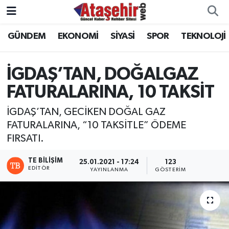
GÜNDEM
EKONOMİ
SİYASİ
SPOR
TEKNOLOJİ
Hava Durumu
Trafik Durumu
İGDAŞ’TAN, DOĞALGAZ
FATURALARINA, 10 TAKSİT
Süper Lig Puan Durumu ve Fikstür
İGDAŞ’TAN, GECİKEN DOĞAL GAZ
Tüm Manşetler
FATURALARINA, “10 TAKSİTLE” ÖDEME
FIRSATI.
Son Dakika Haberleri
TE BILIŞIM
25.01.2021 - 17:24
123
Haber Arşivi
EDITÖR
YAYINLANMA
GÖSTERIM