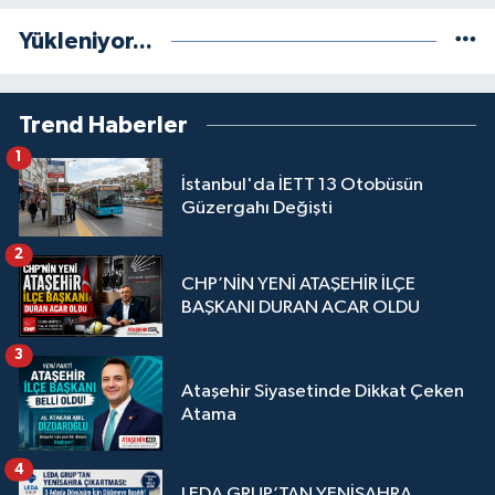
Yükleniyor...
Trend Haberler
1
İstanbul'da İETT 13 Otobüsün
Güzergahı Değişti
2
CHP’NİN YENİ ATAŞEHİR İLÇE
BAŞKANI DURAN ACAR OLDU
3
Ataşehir Siyasetinde Dikkat Çeken
Atama
4
LEDA GRUP’TAN YENİSAHRA