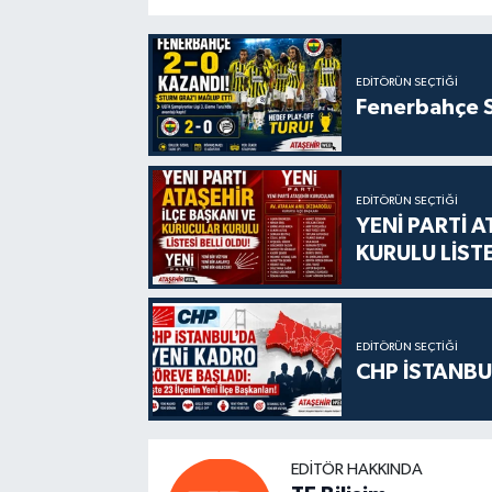
EDITÖRÜN SEÇTIĞI
Fenerbahçe S
EDITÖRÜN SEÇTIĞI
YENİ PARTİ 
KURULU LİSTE
EDITÖRÜN SEÇTIĞI
CHP İSTANBU
EDITÖR HAKKINDA