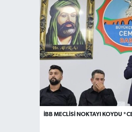
İBB MECLİSİ NOKTAYI KOYDU *