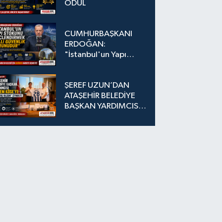
ÖDÜL
CUMHURBAŞKANI
ERDOĞAN:
"İstanbul'un Yapı
Stokunu
Güçlendirmek Milli
ŞEREF UZUN’DAN
Güvenlik Sorunudur"
ATAŞEHİR BELEDİYE
BAŞKAN YARDIMCISI
EKREM KÖSE’YE
"HAYIRLI OLSUN"
ZİYARETİ