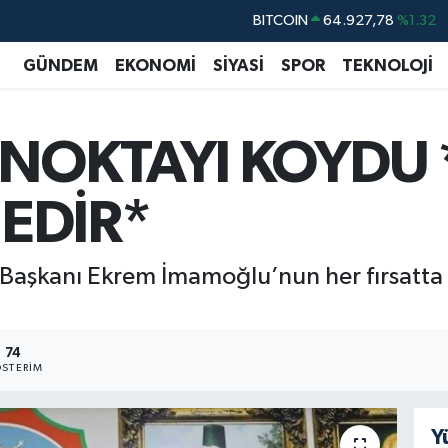
DOLAR
47,5894
%0.08
EURO
55,0398
%-0.02
GÜNDEM
EKONOMİ
SİYASİ
SPOR
TEKNOLOJİ
STERLİN
64,1581
%0.16
GRAM ALTIN
6527.85
%0.54
İ NOKTAYI KOYDU
BİST100
13.703
%11
BITCOIN
64.927,78
%1.32
EDİR*
 Başkanı Ekrem İmamoğlu’nun her fırsatta d
74
STERIM
Y