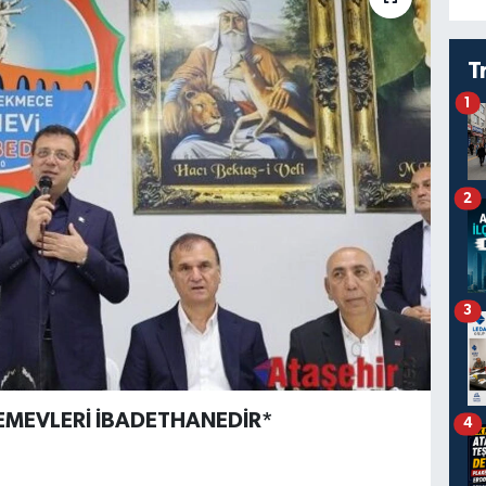
T
1
2
3
CEMEVLERİ İBADETHANEDİR*
4