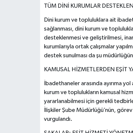
TÜM DİNİ KURUMLAR DESTEKLE
Dini kurum ve topluluklara ait ibad
sağlanması, dini kurum ve topluluklar
desteklenmesi ve geliştirilmesi, inan
kurumlarıyla ortak çalışmalar yapılm
destek sunulması da şu müdürlüğünün
KAMUSAL HİZMETLERDEN EŞİT 
İbadethaneler arasında ayırıma yol a
kurum ve toplulukların kamusal hizme
yararlanabilmesi için gerekli tedbirl
İlişkiler Şube Müdürlüğü’nün, görev
vurgulandı.
SAKALAR: EŞİT HİZMETİ YÖNETM