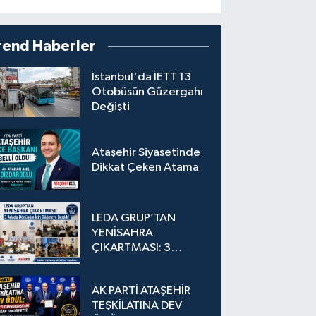
rend Haberler
İstanbul'da İETT 13
Otobüsün Güzergahı
Değişti
Ataşehir Siyasetinde
Dikkat Çeken Atama
LEDA GRUP’TAN
YENİSAHRA
ÇIKARTMASI: 3
Adada Dönüşüm İçin
Düğmeye Basıldı!
AK PARTİ ATAŞEHİR
TEŞKİLATINA DEV