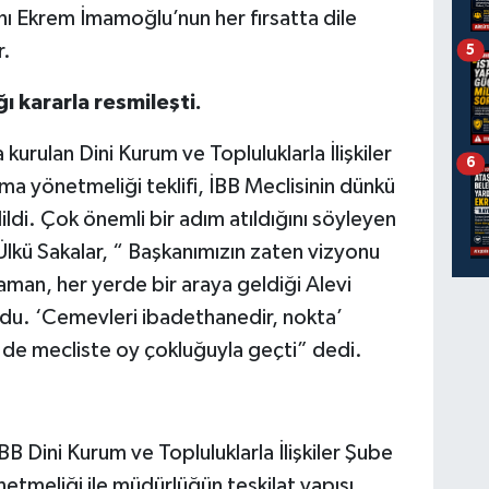
nı Ekrem İmamoğlu’nun her fırsatta dile
r.
5
ı kararla resmileşti.
kurulan Dini Kurum ve Topluluklarla İlişkiler
6
a yönetmeliği teklifi, İBB Meclisinin dünkü
di. Çok önemli bir adım atıldığını söyleyen
lkü Sakalar, “ Başkanımızın zaten vizyonu
aman, her yerde bir araya geldiği Alevi
du. ‘Cemevleri ibadethanedir, nokta’
e de mecliste oy çokluğuyla geçti” dedi.
BB Dini Kurum ve Topluluklarla İlişkiler Şube
tmeliği ile müdürlüğün teşkilat yapısı,