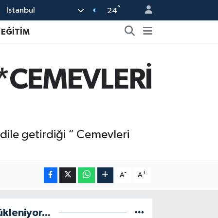
°
İstanbul
24
EĞİTİM
 *CEMEVLERİ
ile getirdiği “ Cemevleri
-
+
A
A
ükleniyor...