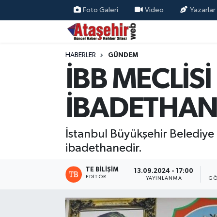
Foto Galeri
Video
Yazarlar
Hava Durumu
HABERLER
GÜNDEM
Trafik Durumu
İBB MECLİS
Süper Lig Puan Durumu ve Fikstür
İBADETHAN
Tüm Manşetler
İstanbul Büyükşehir Belediye
Son Dakika Haberleri
ibadethanedir.
Haber Arşivi
TE BILIŞIM
13.09.2024 - 17:00
EDITÖR
YAYINLANMA
GÖ