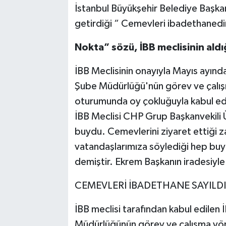
İstanbul Büyükşehir Belediye Başka
getirdiği “ Cemevleri ibadethanedi
Nokta” sözü, İBB meclisinin aldığ
İBB Meclisinin onayıyla Mayıs ayında 
Şube Müdürlüğü'nün görev ve çalışm
oturumunda oy çokluğuyla kabul edil
İBB Meclisi CHP Grup Başkanvekili Ü
buydu. Cemevlerini ziyaret ettiği z
vatandaşlarımıza söylediği hep buy
demiştir. Ekrem Başkanın iradesiyl
CEMEVLERİ İBADETHANE SAYILDI
İBB meclisi tarafından kabul edilen İ
Müdürlüğünün görev ve çalışma yöne