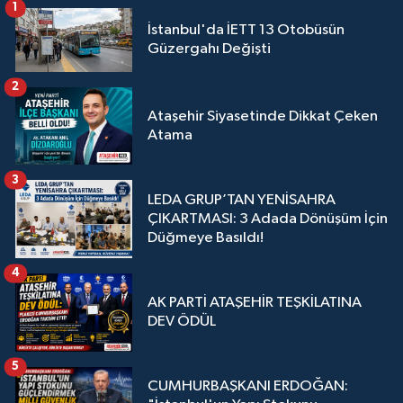
1
İstanbul'da İETT 13 Otobüsün
Güzergahı Değişti
2
Ataşehir Siyasetinde Dikkat Çeken
Atama
3
LEDA GRUP’TAN YENİSAHRA
ÇIKARTMASI: 3 Adada Dönüşüm İçin
Düğmeye Basıldı!
4
AK PARTİ ATAŞEHİR TEŞKİLATINA
DEV ÖDÜL
5
CUMHURBAŞKANI ERDOĞAN: