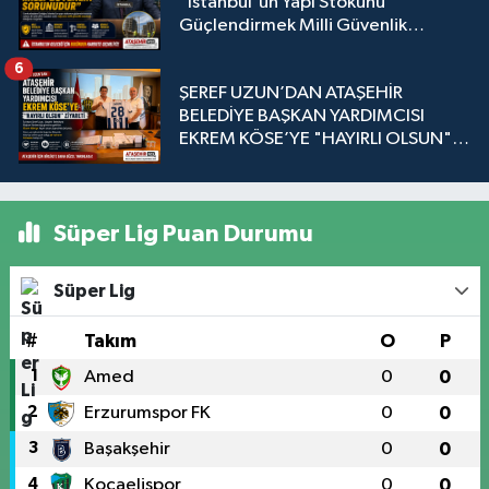
"İstanbul'un Yapı Stokunu
Güçlendirmek Milli Güvenlik
Sorunudur"
6
ŞEREF UZUN’DAN ATAŞEHİR
BELEDİYE BAŞKAN YARDIMCISI
EKREM KÖSE’YE "HAYIRLI OLSUN"
ZİYARETİ
Süper Lig Puan Durumu
Süper Lig
#
Takım
O
P
1
Amed
0
0
2
Erzurumspor FK
0
0
3
Başakşehir
0
0
4
Kocaelispor
0
0