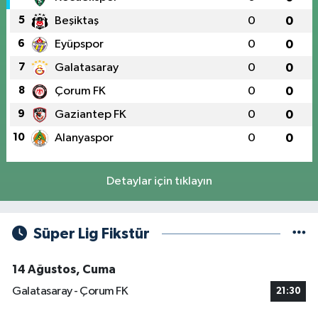
5
Beşiktaş
0
0
6
Eyüpspor
0
0
7
Galatasaray
0
0
8
Çorum FK
0
0
9
Gaziantep FK
0
0
10
Alanyaspor
0
0
Detaylar için tıklayın
Süper Lig Fikstür
14 Ağustos, Cuma
Galatasaray - Çorum FK
21:30