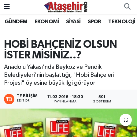
GÜNDEM
EKONOMİ
SİYASİ
SPOR
TEKNOLOJİ
Hava Durumu
Trafik Durumu
HOBİ BAHÇENİZ OLSUN
İSTER MİSİNİZ..?
Süper Lig Puan Durumu ve Fikstür
Anadolu Yakası'nda Beykoz ve Pendik
Tüm Manşetler
Belediyeleri'nin başlattığı, "Hobi Bahçeleri
Projesi" öylesine büyük ilgi görüyor
Son Dakika Haberleri
TE BILIŞIM
11.03.2016 - 18:30
501
Haber Arşivi
EDITÖR
YAYINLANMA
GÖSTERIM