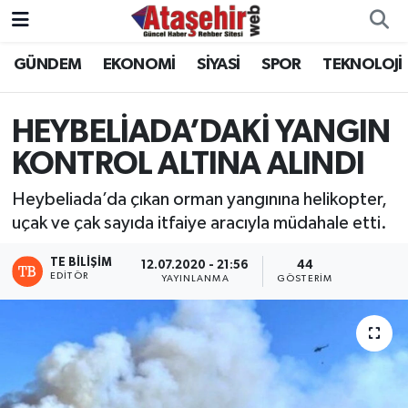
GÜNDEM
EKONOMİ
SİYASİ
SPOR
TEKNOLOJİ
Hava Durumu
Trafik Durumu
HEYBELİADA’DAKİ YANGIN
KONTROL ALTINA ALINDI
Süper Lig Puan Durumu ve Fikstür
Heybeliada’da çıkan orman yangınına helikopter,
Tüm Manşetler
uçak ve çak sayıda itfaiye aracıyla müdahale etti.
Son Dakika Haberleri
TE BILIŞIM
12.07.2020 - 21:56
44
EDITÖR
YAYINLANMA
GÖSTERIM
Haber Arşivi