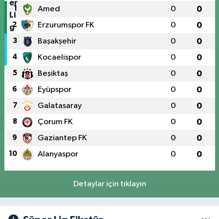
1
Amed
0
0
2
Erzurumspor FK
0
0
3
Başakşehir
0
0
4
Kocaelispor
0
0
5
Beşiktaş
0
0
6
Eyüpspor
0
0
7
Galatasaray
0
0
8
Çorum FK
0
0
9
Gaziantep FK
0
0
10
Alanyaspor
0
0
Detaylar için tıklayın