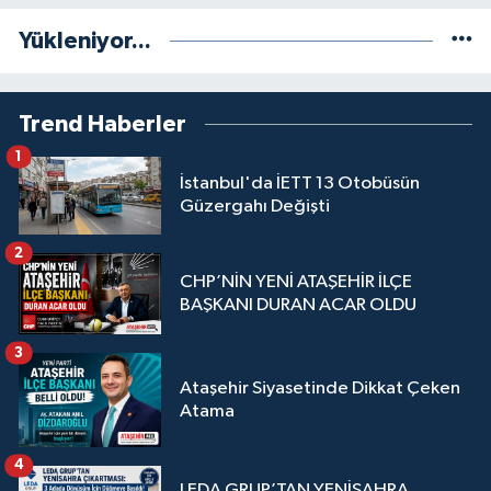
Yükleniyor...
Trend Haberler
1
İstanbul'da İETT 13 Otobüsün
Güzergahı Değişti
2
CHP’NİN YENİ ATAŞEHİR İLÇE
BAŞKANI DURAN ACAR OLDU
3
Ataşehir Siyasetinde Dikkat Çeken
Atama
4
LEDA GRUP’TAN YENİSAHRA