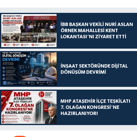
İBB BAŞKAN VEKİLİ NURİ ASLAN
ÖRNEK MAHALLESİ KENT
LOKANTASI'NI ZİYARET ETTİ
İNŞAAT SEKTÖRÜNDE DİJİTAL
DÖNÜŞÜM DEVRİMİ
MHP ATAŞEHİR İLÇE TEŞKİLATI
7. OLAĞAN KONGRESİ'NE
HAZIRLANIYOR!