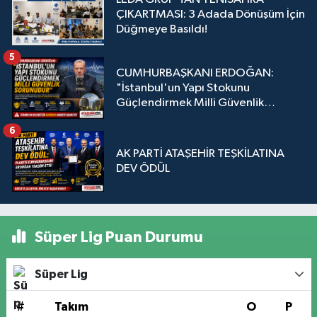
ÇIKARTMASI: 3 Adada Dönüşüm İçin
Düğmeye Basıldı!
5
CUMHURBAŞKANI ERDOĞAN:
"İstanbul'un Yapı Stokunu
Güçlendirmek Milli Güvenlik
Sorunudur"
6
AK PARTİ ATAŞEHİR TEŞKİLATINA
DEV ÖDÜL
Süper Lig Puan Durumu
Süper Lig
#
Takım
O
P