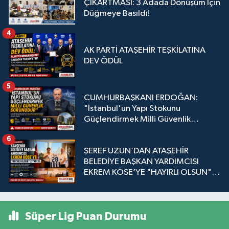
ÇIKARTMASI: 3 Adada Dönüşüm İçin
Düğmeye Basıldı!
4
AK PARTİ ATAŞEHİR TEŞKİLATINA
DEV ÖDÜL
5
CUMHURBAŞKANI ERDOĞAN:
"İstanbul'un Yapı Stokunu
Güçlendirmek Milli Güvenlik
Sorunudur"
6
ŞEREF UZUN’DAN ATAŞEHİR
BELEDİYE BAŞKAN YARDIMCISI
EKREM KÖSE’YE "HAYIRLI OLSUN"
ZİYARETİ
Süper Lig Puan Durumu