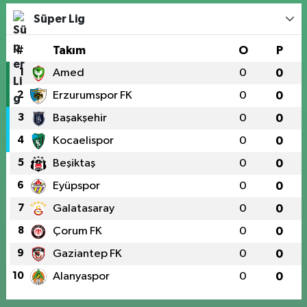
Süper Lig
#
Takım
O
P
1
Amed
0
0
2
Erzurumspor FK
0
0
3
Başakşehir
0
0
4
Kocaelispor
0
0
5
Beşiktaş
0
0
6
Eyüpspor
0
0
7
Galatasaray
0
0
8
Çorum FK
0
0
9
Gaziantep FK
0
0
10
Alanyaspor
0
0