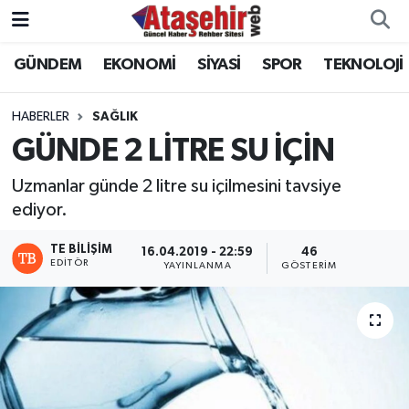
GÜNDEM
EKONOMİ
SİYASİ
SPOR
TEKNOLOJİ
Hava Durumu
Trafik Durumu
HABERLER
SAĞLIK
GÜNDE 2 LİTRE SU İÇİN
Süper Lig Puan Durumu ve Fikstür
Uzmanlar günde 2 litre su içilmesini tavsiye
Tüm Manşetler
ediyor.
TE BILIŞIM
16.04.2019 - 22:59
46
Son Dakika Haberleri
EDITÖR
YAYINLANMA
GÖSTERIM
Haber Arşivi