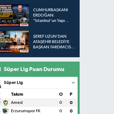
CUMHURBAŞKANI
ERDOĞAN:
"İstanbul'un Yapı
Stokunu
Güçlendirmek Milli
ŞEREF UZUN’DAN
Güvenlik Sorunudur"
ATAŞEHİR BELEDİYE
BAŞKAN YARDIMCISI
EKREM KÖSE’YE
"HAYIRLI OLSUN"
ZİYARETİ
Süper Lig Puan Durumu
Süper Lig
#
Takım
O
P
1
Amed
0
0
2
Erzurumspor FK
0
0