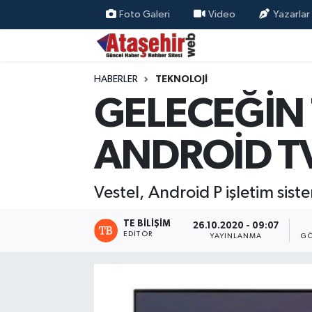
Foto Galeri
Video
Yazarlar
Hava Durumu
HABERLER
TEKNOLOJİ
Trafik Durumu
GELECEĞİN 
Süper Lig Puan Durumu ve Fikstür
ANDROİD TV
Tüm Manşetler
Vestel, Android P işletim sist
Son Dakika Haberleri
TE BILIŞIM
26.10.2020 - 09:07
Haber Arşivi
EDITÖR
YAYINLANMA
GÖ