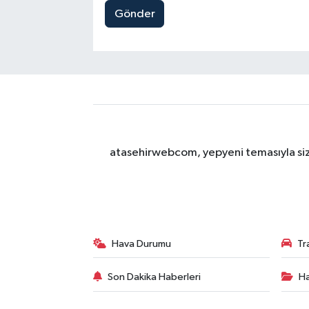
Gönder
atasehirwebcom, yepyeni temasıyla sizle
Hava Durumu
Tr
Son Dakika Haberleri
Ha