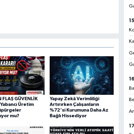
Ga
1
Ko
Ka
Ge
Ga
1
Ba
 FLAŞ GÜVENLİK
Yapay Zekâ Verimliliği
Be
Yabancı Üretim
Artırırken Çalışanların
üpürgeler
%72'si Kurumuna Daha Az
Am
ıyor mu?
Bağlı Hissediyor
1