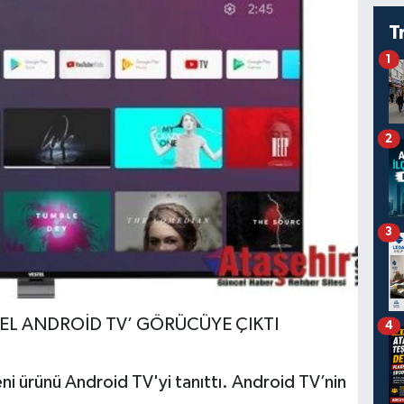
T
1
2
3
EL ANDROİD TV’ GÖRÜCÜYE ÇIKTI
4
eni ürünü Android TV'yi tanıttı. Android TV’nin