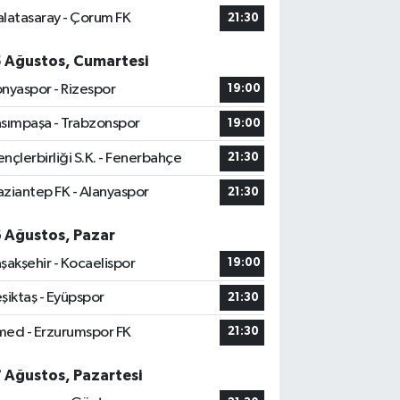
latasaray - Çorum FK
21:30
5 Ağustos, Cumartesi
nyaspor - Rizespor
19:00
sımpaşa - Trabzonspor
19:00
nçlerbirliği S.K. - Fenerbahçe
21:30
ziantep FK - Alanyaspor
21:30
6 Ağustos, Pazar
şakşehir - Kocaelispor
19:00
şiktaş - Eyüpspor
21:30
ed - Erzurumspor FK
21:30
7 Ağustos, Pazartesi