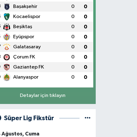
3
Başakşehir
0
0
4
Kocaelispor
0
0
5
Beşiktaş
0
0
6
Eyüpspor
0
0
7
Galatasaray
0
0
8
Çorum FK
0
0
9
Gaziantep FK
0
0
0
Alanyaspor
0
0
Detaylar için tıklayın
Süper Lig Fikstür
4 Ağustos, Cuma