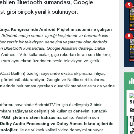
dilebilen Bluetooth kumandası, Google
5
t gibi birçok yenilik bulunuyor.
nya Kongresi’nde Android P işletim sistemi ile çalışan
lk ürününü satışa sundu. İçeriği keşfetmek ve önermek için
6
a benzersiz bir televizyon deneyimi yaşatacak olan Android
len Bluetooth kumandası, Google Assistan desteği, Dahili
Android TV ile kullanıcılar, gişe rekorları kıran son filmlere,
 sıra aynı ekran üzerinden sesle televizyon ve içerik
ast Built-in) özelliği sayesinde ekstra ekipmana ihtiyaç
rüntüsü aktarabiliyor. Google ve Netflix sertifikalarına
nlerinde bulunması gereken güvenlik standartlarını da yerine
tformu sayesinde AndroidTV’ler için özelleşmiş 3 binin
imkanı sağlayarak gelişmiş bir kullanıcı deneyimi sunacak
e
4GB işletim sistem hafızasına
sahip. Vestel’in son
Dolby Audio Processing ve Dolby Atmos teknolojileri
ile
nolojileri
ile de yüksek kaliteli video deneyimi sunuyor.