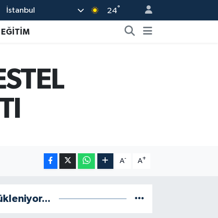
°
İstanbul
24
EĞİTİM
ESTEL
TI
-
+
A
A
ükleniyor...