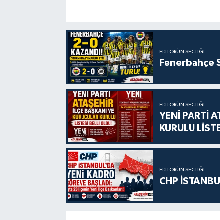
EDITÖRÜN SEÇTIĞI
Fenerbahçe S
EDITÖRÜN SEÇTIĞI
YENİ PARTİ 
KURULU LİSTE
EDITÖRÜN SEÇTIĞI
CHP İSTANBU