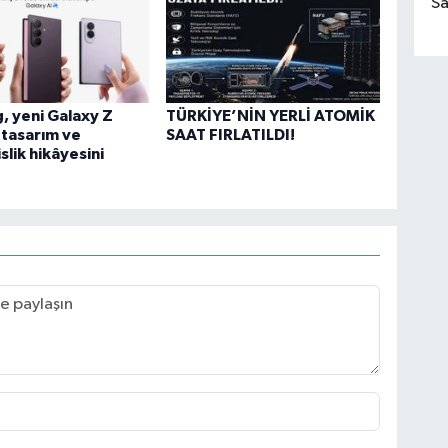
Sa
 yeni Galaxy Z
TÜRKİYE’NİN YERLİ ATOMİK
n tasarım ve
SAAT FIRLATILDI!
lik hikâyesini