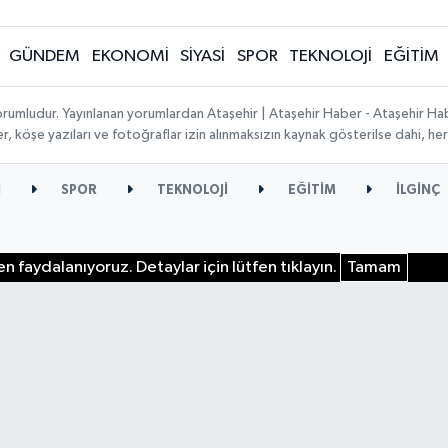
GÜNDEM
EKONOMİ
SİYASİ
SPOR
TEKNOLOJİ
EĞİTİM
orumludur. Yayınlanan yorumlardan Ataşehir | Ataşehir Haber - Ataşehir Habe
ber, köşe yazıları ve fotoğraflar izin alınmaksızın kaynak gösterilse dahi, 
İ
SPOR
TEKNOLOJİ
EĞİTİM
İLGİNÇ
n faydalanıyoruz. Detaylar için lütfen tıklayın.
Tamam