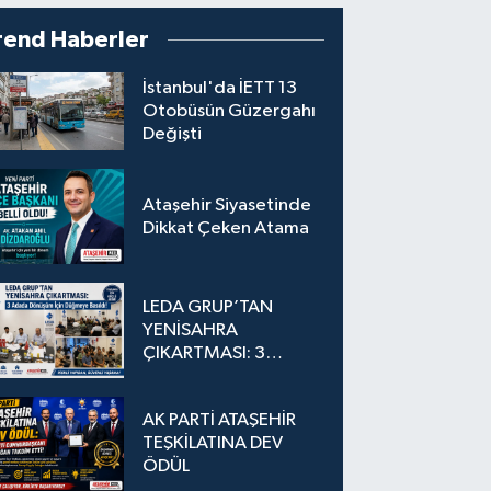
rend Haberler
İstanbul'da İETT 13
Otobüsün Güzergahı
Değişti
Ataşehir Siyasetinde
Dikkat Çeken Atama
LEDA GRUP’TAN
YENİSAHRA
ÇIKARTMASI: 3
Adada Dönüşüm İçin
Düğmeye Basıldı!
AK PARTİ ATAŞEHİR
TEŞKİLATINA DEV
ÖDÜL