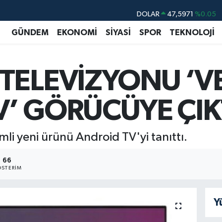
DOLAR
47,5971
%0.05
EURO
55,1336
%0.18
GÜNDEM
EKONOMİ
SİYASİ
SPOR
TEKNOLOJİ
STERLİN
64,2534
%0.22
GRAM ALTIN
6527.85
%0.54
TELEVİZYONU ‘V
BİST100
13.703
%0
BITCOIN
64.475,47
%0.66
’ GÖRÜCÜYE ÇIK
emli yeni ürünü Android TV'yi tanıttı.
66
STERIM
Y