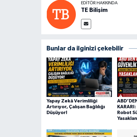
EDITÖR HAKKINDA
TE Bilişim
Bunlar da ilginizi çekebilir
Yapay Zekâ Verimliliği
ABD’DEN
Artırıyor, Çalışan Bağlılığı
KARARI: 
Düşüyor!
Robot S
Yasaklan