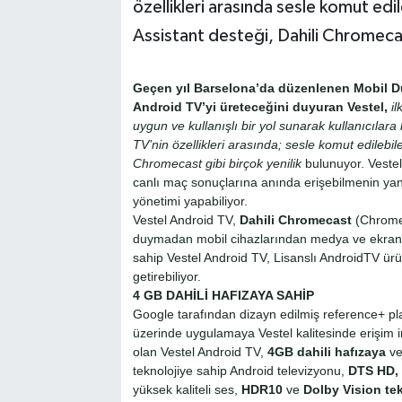
özellikleri arasında sesle komut e
Assistant desteği, Dahili Chromecas
Geçen yıl Barselona’da düzenlenen Mobil Dü
Android TV’yi üreteceğini duyuran Vestel,
i
uygun ve kullanışlı bir yol sunarak kullanıcılar
TV’nin özellikleri arasında; sesle komut edilebi
Chromecast gibi birçok yenilik
bulunuyor. Vestel 
canlı maç sonuçlarına anında erişebilmenin yanı
yönetimi yapabiliyor.
Vestel Android TV,
Dahili Chromecast
(ChromeC
duymadan mobil cihazlarından medya ve ekran gö
sahip Vestel Android TV, Lisanslı AndroidTV ürü
getirebiliyor.
4 GB DAHİLİ HAFIZAYA SAHİP
Google tarafından dizayn edilmiş reference+ pla
üzerinde uygulamaya Vestel kalitesinde erişim 
olan Vestel Android TV,
4GB dahili hafızaya
v
teknolojiye sahip Android televizyonu,
DTS HD, 
yüksek kaliteli ses,
HDR10
ve
Dolby Vision tek