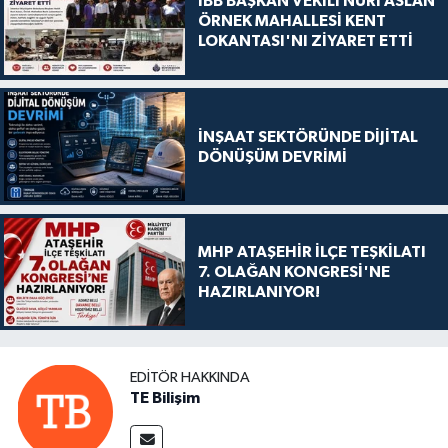
İBB BAŞKAN VEKİLİ NURİ ASLAN
ÖRNEK MAHALLESİ KENT
LOKANTASI'NI ZİYARET ETTİ
İNŞAAT SEKTÖRÜNDE DİJİTAL
DÖNÜŞÜM DEVRİMİ
MHP ATAŞEHİR İLÇE TEŞKİLATI
7. OLAĞAN KONGRESİ'NE
HAZIRLANIYOR!
EDITÖR HAKKINDA
TE Bilişim