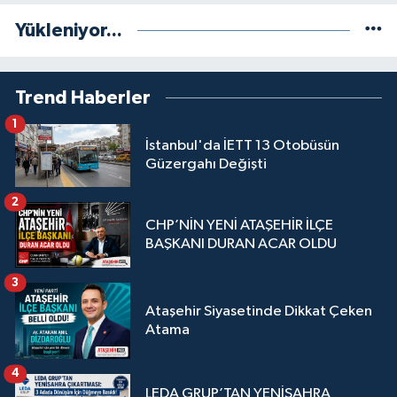
Yükleniyor...
Trend Haberler
1
İstanbul'da İETT 13 Otobüsün
Güzergahı Değişti
2
CHP’NİN YENİ ATAŞEHİR İLÇE
BAŞKANI DURAN ACAR OLDU
3
Ataşehir Siyasetinde Dikkat Çeken
Atama
4
LEDA GRUP’TAN YENİSAHRA