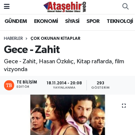
GÜNDEM
EKONOMİ
SİYASİ
SPOR
TEKNOLOJİ
Hava Durumu
Trafik Durumu
HABERLER
ÇOK OKUNAN KITAPLAR
Gece - Zahit
Süper Lig Puan Durumu ve Fikstür
Gece - Zahit, Hasan Özkılıç, Kitap raflarda, film
Tüm Manşetler
vizyonda
TE BILIŞIM
18.11.2014 - 20:08
293
Son Dakika Haberleri
EDITÖR
YAYINLANMA
GÖSTERIM
Haber Arşivi