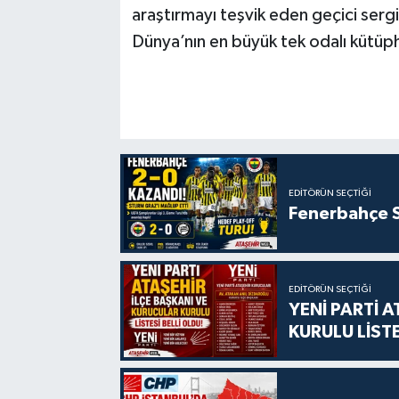
araştırmayı teşvik eden geçici serg
Dünya’nın en büyük tek odalı kütüph
EDITÖRÜN SEÇTIĞI
Fenerbahçe S
EDITÖRÜN SEÇTIĞI
YENİ PARTİ 
KURULU LİSTE