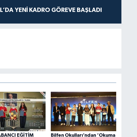
L’DA YENİ KADRO GÖREVE BAŞLADI
ABANCI EĞİTİM
Bilfen Okulları’ndan ‘Okuma