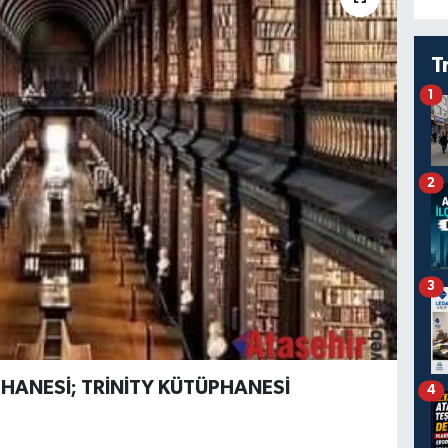
T
1
2
3
PHANESİ; TRİNİTY KÜTÜPHANESİ
4