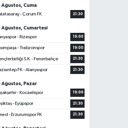
4 Ağustos, Cuma
latasaray - Çorum FK
21:30
5 Ağustos, Cumartesi
nyaspor - Rizespor
19:00
sımpaşa - Trabzonspor
19:00
nçlerbirliği S.K. - Fenerbahçe
21:30
ziantep FK - Alanyaspor
21:30
6 Ağustos, Pazar
şakşehir - Kocaelispor
19:00
şiktaş - Eyüpspor
21:30
ed - Erzurumspor FK
21:30