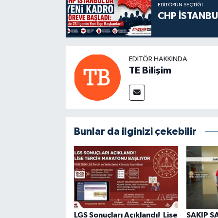
EDITÖRÜN SEÇTIĞI
CHP İSTANBU
EDITÖR HAKKINDA
TE Bilişim
Bunlar da ilginizi çekebilir
LGS Sonuçları Açıklandı! Lise
SAKIP S