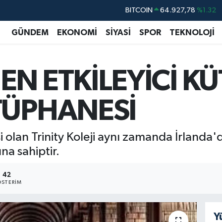
DOLAR
47,5894
%0.08
EURO
55,0398
%-0.02
GÜNDEM
EKONOMİ
SİYASİ
SPOR
TEKNOLOJİ
STERLİN
64,1581
%0.16
GRAM ALTIN
6527.85
%0.54
EN ETKİLEYİCİ K
BİST100
13.703
%11
BITCOIN
64.927,78
%1.32
ÜTÜPHANESİ
si olan Trinity Koleji aynı zamanda İrlanda'
na sahiptir.
42
STERIM
Y