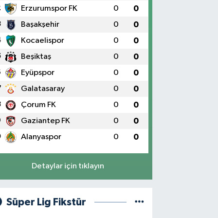
2
Erzurumspor FK
0
0
3
Başakşehir
0
0
4
Kocaelispor
0
0
5
Beşiktaş
0
0
6
Eyüpspor
0
0
7
Galatasaray
0
0
8
Çorum FK
0
0
9
Gaziantep FK
0
0
0
Alanyaspor
0
0
Detaylar için tıklayın
Süper Lig Fikstür