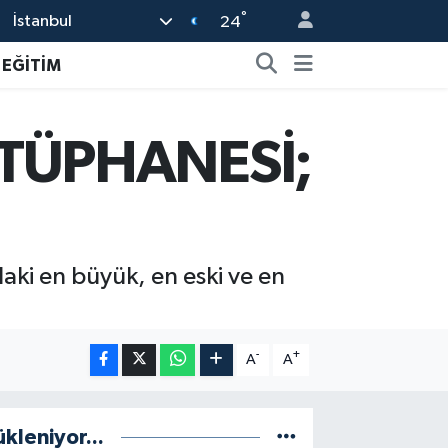
°
İstanbul
24
EĞİTİM
ÜTÜPHANESİ;
daki en büyük, en eski ve en
-
+
A
A
ükleniyor...