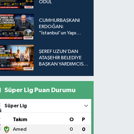
ÖDÜL
CUMHURBAŞKANI
ERDOĞAN:
"İstanbul'un Yapı
Stokunu
Güçlendirmek Milli
ŞEREF UZUN’DAN
Güvenlik Sorunudur"
ATAŞEHİR BELEDİYE
BAŞKAN YARDIMCISI
EKREM KÖSE’YE
"HAYIRLI OLSUN"
ZİYARETİ
Süper Lig Puan Durumu
Süper Lig
#
Takım
O
P
1
Amed
0
0