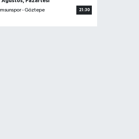
7 Ağustos, Pazartesi
msunspor - Göztepe
21:30