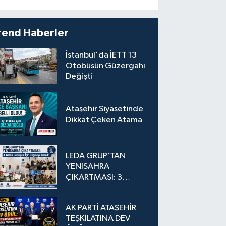
rend Haberler
İstanbul'da İETT 13
Otobüsün Güzergahı
Değişti
Ataşehir Siyasetinde
Dikkat Çeken Atama
LEDA GRUP’TAN
YENİSAHRA
ÇIKARTMASI: 3
Adada Dönüşüm İçin
Düğmeye Basıldı!
AK PARTİ ATAŞEHİR
TEŞKİLATINA DEV