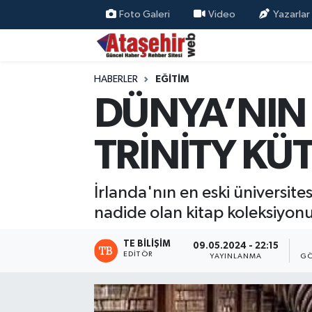
Foto Galeri
Video
Yazarlar
Hava Durumu
HABERLER
EĞİTİM
Trafik Durumu
DÜNYA’NIN 
Süper Lig Puan Durumu ve Fikstür
TRİNİTY K
Tüm Manşetler
İrlanda'nın en eski üniversite
Son Dakika Haberleri
nadide olan kitap koleksiyonu
Haber Arşivi
TE BILIŞIM
09.05.2024 - 22:15
EDITÖR
YAYINLANMA
GÖ