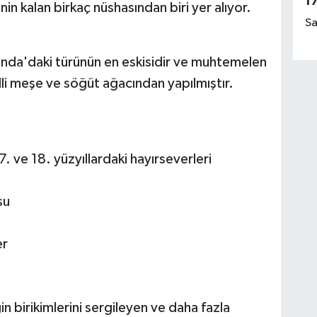
1
nin kalan birkaç nüshasından biri yer alıyor.
Sa
İrlanda'daki türünün en eskisidir ve muhtemelen
lli meşe ve söğüt ağacından yapılmıştır.
17. ve 18. yüzyıllardaki hayırseverleri
su
er
 birikimlerini sergileyen ve daha fazla