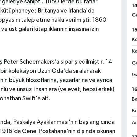
r galeriye sahipti. 1850'lerde bu raflar
1
ütüphaneye; Britanya ve İrlanda'da
Ga
kopyasını talep etme hakkı verilmişti. 1860
 üst galeri kitaplıklarının inşasına izin
1
Ko
Ka
 Peter Scheemakers’a sipariş edilmiştir. 14
Ge
 bir koleksiyon Uzun Oda'da sıralanarak
Ga
nın büyük filozoflarına, yazarlarına ve ayrıca
 ünlü ve ünsüz insanlara (ve evet, hepsi erkek)
1
onathan Swift'e ait.
Ba
Be
ında, Paskalya Ayaklanması'nın başlangıcında
Am
 1916'da Genel Postahane’nin dışında okunan