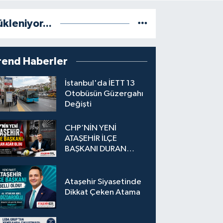
ükleniyor...
rend Haberler
İstanbul'da İETT 13
Otobüsün Güzergahı
Değişti
CHP’NİN YENİ
ATAŞEHİR İLÇE
BAŞKANI DURAN
ACAR OLDU
Ataşehir Siyasetinde
Dikkat Çeken Atama