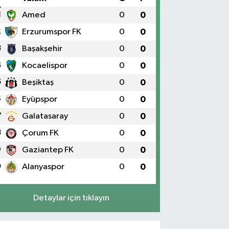
1
Amed
0
0
2
Erzurumspor FK
0
0
3
Başakşehir
0
0
4
Kocaelispor
0
0
5
Beşiktaş
0
0
6
Eyüpspor
0
0
7
Galatasaray
0
0
8
Çorum FK
0
0
9
Gaziantep FK
0
0
0
Alanyaspor
0
0
Detaylar için tıklayın