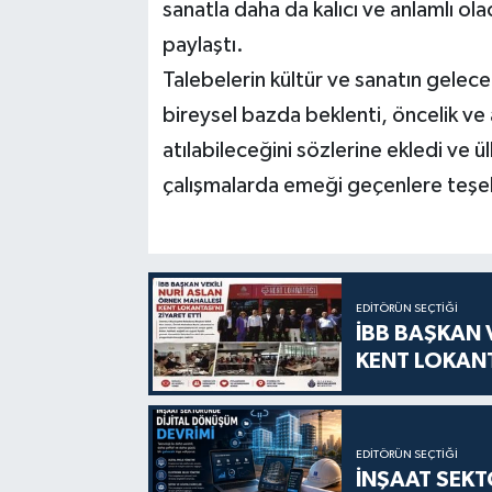
sanatla daha da kalıcı ve anlamlı olac
paylaştı.
Talebelerin kültür ve sanatın gelece
bireysel bazda beklenti, öncelik ve 
atılabileceğini sözlerine ekledi ve 
çalışmalarda emeği geçenlere teşek
EDITÖRÜN SEÇTIĞI
İBB BAŞKAN 
KENT LOKANT
EDITÖRÜN SEÇTIĞI
İNŞAAT SEKT