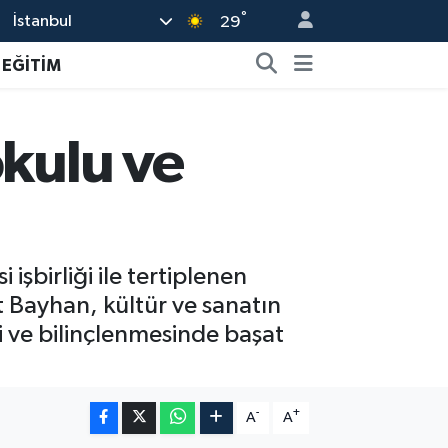
°
İstanbul
29
EĞİTİM
okulu ve
işbirliği ile tertiplenen
 Bayhan, kültür ve sanatın
i ve bilinçlenmesinde başat
-
+
A
A