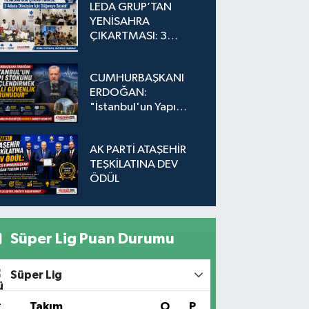
LEDA GRUP’TAN
YENİSAHRA
ÇIKARTMASI: 3
Adada Dönüşüm İçin
Düğmeye Basıldı!
CUMHURBAŞKANI
ERDOĞAN:
"İstanbul'un Yapı
Stokunu
Güçlendirmek Milli
AK PARTİ ATAŞEHİR
Güvenlik Sorunudur"
TEŞKİLATINA DEV
ÖDÜL
Süper Lig Puan Durumu
Süper Lig
#
Takım
O
P