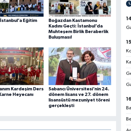
1
İstanbul’a Eğitim
Boğazdan Kastamonu
Kadını Geçti: İstanbul’da
Ga
Muhteşem Birlik Beraberlik
Buluşması!
1
Ko
Ka
Ge
Ga
anım Kardeşim Ders
Sabancı Üniversitesi’nin 24.
 Karne Heyecanı
dönem lisans ve 27. dönem
1
lisansüstü mezuniyet töreni
gerçekleşti
Ba
Be
Am