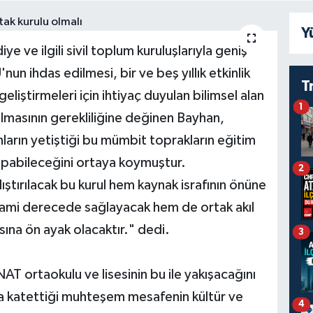
Y
diye ve ilgili sivil toplum kuruluşlarıyla geniş
 ihdas edilmesi, bir ve beş yıllık etkinlik
T
geliştirmeleri için ihtiyaç duyulan bilimsel alan
1
ılmasının gerekliliğine değinen Bayhan,
ların yetiştiği bu mümbit toprakların eğitim
apabileceğini ortaya koymuştur.
2
ıştırılacak bu kurul hem kaynak israfının önüne
azami derecede sağlayacak hem de ortak akıl
ına ön ayak olacaktır." dedi.
3
T ortaokulu ve lisesinin bu ile yakışacağını
da katettiği muhteşem mesafenin kültür ve
4