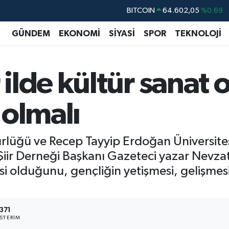
DOLAR
47,6006
%0.06
GÜNDEM
EKONOMİ
SİYASİ
SPOR
TEKNOLOJİ
EURO
55,0250
%0.02
STERLİN
64,2398
%0.2
GRAM ALTIN
6513.94
%0.32
ilde kültür sanat 
BİST100
13.768
%48
 olmalı
ürlüğü ve Recep Tayyip Erdoğan Üniversitesi 
iir Derneği Başkanı Gazeteci yazar Nevzat
si olduğunu, gençliğin yetişmesi, gelişmes
371
STERIM