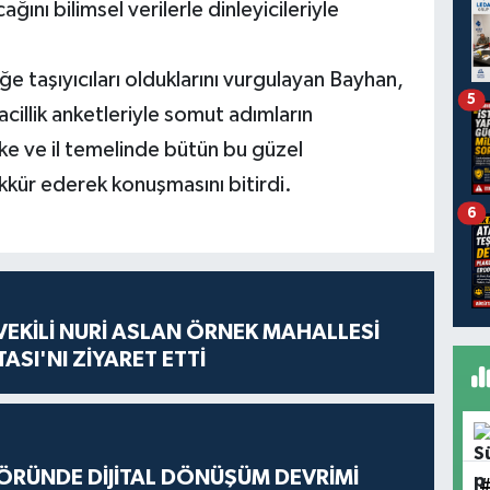
ağını bilimsel verilerle dinleyicileriyle
ğe taşıyıcıları olduklarını vurgulayan Bayhan,
5
acillik anketleriyle somut adımların
ülke ve il temelinde bütün bu güzel
kür ederek konuşmasını bitirdi.
6
VEKİLİ NURİ ASLAN ÖRNEK MAHALLESİ
ASI'NI ZİYARET ETTİ
ÖRÜNDE DİJİTAL DÖNÜŞÜM DEVRİMİ