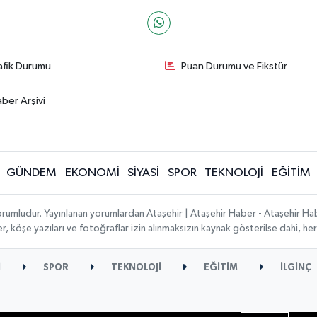
afik Durumu
Puan Durumu ve Fikstür
ber Arşivi
GÜNDEM
EKONOMİ
SİYASİ
SPOR
TEKNOLOJİ
EĞİTİM
orumludur. Yayınlanan yorumlardan Ataşehir | Ataşehir Haber - Ataşehir Habe
ber, köşe yazıları ve fotoğraflar izin alınmaksızın kaynak gösterilse dahi, 
İ
SPOR
TEKNOLOJİ
EĞİTİM
İLGİNÇ