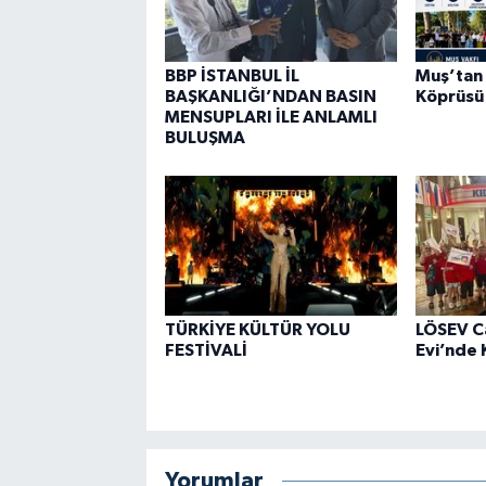
BBP İSTANBUL İL
Muş’tan 
BAŞKANLIĞI’NDAN BASIN
Köprüsü
MENSUPLARI İLE ANLAMLI
BULUŞMA
TÜRKİYE KÜLTÜR YOLU
LÖSEV C
FESTİVALİ
Evi’nde
Yorumlar