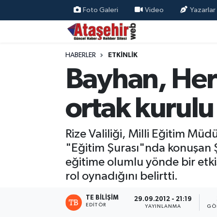
Foto Galeri
Video
Yazarlar
Hava Durumu
HABERLER
ETKİNLİK
Trafik Durumu
Bayhan, Her 
Süper Lig Puan Durumu ve Fikstür
ortak kurulu
Tüm Manşetler
Rize Valiliği, Milli Eğitim Müd
Son Dakika Haberleri
"Eğitim Şurası"nda konuşan Ş
Haber Arşivi
eğitime olumlu yönde bir etki
rol oynadığını belirtti.
TE BILIŞIM
29.09.2012 - 21:19
EDITÖR
YAYINLANMA
GÖ