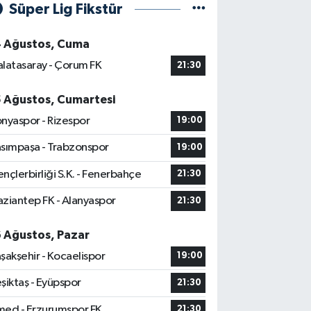
Süper Lig Fikstür
4 Ağustos, Cuma
latasaray - Çorum FK
21:30
5 Ağustos, Cumartesi
nyaspor - Rizespor
19:00
sımpaşa - Trabzonspor
19:00
nçlerbirliği S.K. - Fenerbahçe
21:30
ziantep FK - Alanyaspor
21:30
6 Ağustos, Pazar
şakşehir - Kocaelispor
19:00
şiktaş - Eyüpspor
21:30
ed - Erzurumspor FK
21:30