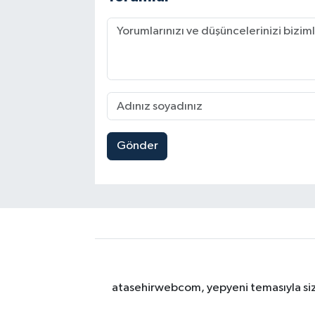
Gönder
atasehirwebcom, yepyeni temasıyla sizle