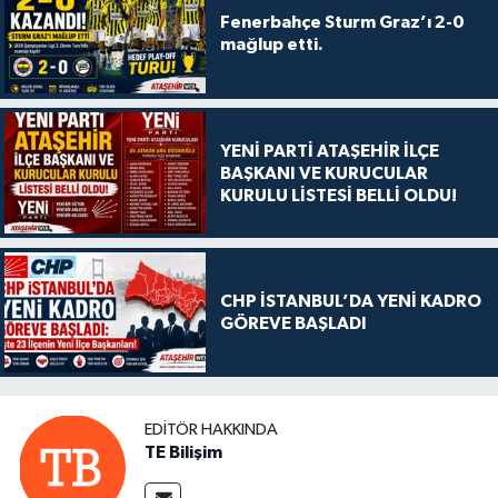
Fenerbahçe Sturm Graz’ı 2-0
mağlup etti.
YENİ PARTİ ATAŞEHİR İLÇE
BAŞKANI VE KURUCULAR
KURULU LİSTESİ BELLİ OLDU!
CHP İSTANBUL’DA YENİ KADRO
GÖREVE BAŞLADI
EDITÖR HAKKINDA
TE Bilişim