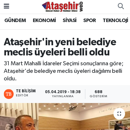
GÜNDEM
EKONOMİ
SİYASİ
SPOR
TEKNOLOJİ
Hava Durumu
Trafik Durumu
Ataşehir'in yeni belediye
meclis üyeleri belli oldu
Süper Lig Puan Durumu ve Fikstür
31 Mart Mahalli İdareler Seçimi sonuçlarına göre;
Tüm Manşetler
Ataşehir'de belediye meclis üyeleri dağılımı belli
oldu.
Son Dakika Haberleri
TE BILIŞIM
05.04.2019 - 18:38
688
Haber Arşivi
EDITÖR
YAYINLANMA
GÖSTERIM