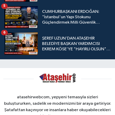
5
CUMHURBAŞKANI ERDOĞAN:
"İstanbul'un Yapı Stokunu
Güçlendirmek Milli Güvenlik
Sorunudur"
6
ŞEREF UZUN’DAN ATAŞEHİR
BELEDİYE BAŞKAN YARDIMCISI
EKREM KÖSE’YE "HAYIRLI OLSUN"
ZİYARETİ
atasehirwebcom, yepyeni temasıyla sizleri
buluştururken, sadelik ve modernizmi bir araya getiriyor.
Şatafattan kaçınıyor ve insanlara haber okuyabilecekleri