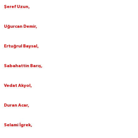
Şeref Uzun,
Uğurcan Demir,
Ertuğrul Baysal,
Sabahattin Barış,
Vedat Akyol,
Duran Acar,
Selami İgrek,