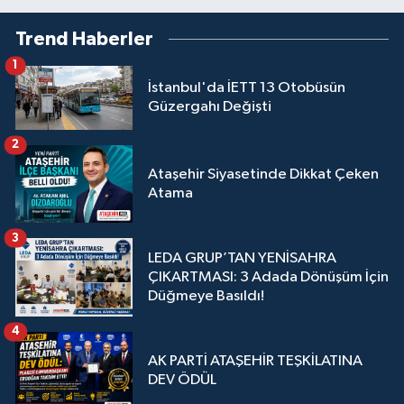
Trend Haberler
1
İstanbul'da İETT 13 Otobüsün
Güzergahı Değişti
2
Ataşehir Siyasetinde Dikkat Çeken
Atama
3
LEDA GRUP’TAN YENİSAHRA
ÇIKARTMASI: 3 Adada Dönüşüm İçin
Düğmeye Basıldı!
4
AK PARTİ ATAŞEHİR TEŞKİLATINA
DEV ÖDÜL