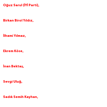
Oğuz Sarul (İYİ Parti),
Birkan Birol Yıldız,
İlhami Yılmaz,
Ekrem Köse,
İnan Bektaş,
Sevgi Uluğ,
Sadık Semih Kayhan,