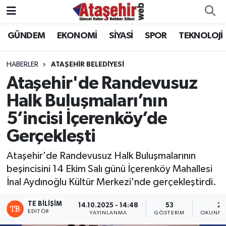
GÜNDEM
EKONOMİ
SİYASİ
SPOR
TEKNOLOJİ
Hava Durumu
Trafik Durumu
HABERLER
ATAŞEHİR BELEDİYESİ
Ataşehir'de Randevusuz
Süper Lig Puan Durumu ve Fikstür
Halk Buluşmaları’nın
5’incisi İçerenköy’de
Tüm Manşetler
Gerçekleşti
Son Dakika Haberleri
Ataşehir'de Randevusuz Halk Buluşmalarının
Haber Arşivi
beşincisini 14 Ekim Salı günü İçerenköy Mahallesi
İnal Aydınoğlu Kültür Merkezi'nde gerçekleştirdi.
TE BILIŞIM
14.10.2025 - 14:48
53
2 
EDITÖR
YAYINLANMA
GÖSTERIM
OKUNMA