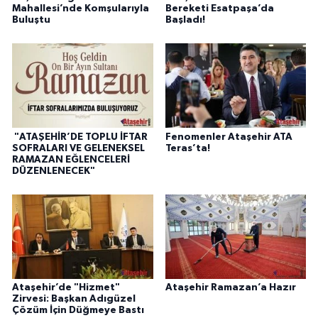
Mahallesi’nde Komşularıyla
Bereketi Esatpaşa’da
Buluştu
Başladı!
"ATAŞEHİR’DE TOPLU İFTAR
Fenomenler Ataşehir ATA
SOFRALARI VE GELENEKSEL
Teras’ta!
RAMAZAN EĞLENCELERİ
DÜZENLENECEK"
Ataşehir’de "Hizmet"
Ataşehir Ramazan’a Hazır
Zirvesi: Başkan Adıgüzel
Çözüm İçin Düğmeye Bastı