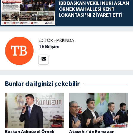
İBB BAŞKAN VEKİLİ NURİ ASLAN
ÖRNEK MAHALLESİ KENT
LOKANTASI'NI ZİYARET ETTİ
EDITÖR HAKKINDA
TE Bilişim
Bunlar da ilginizi çekebilir
Başkan Adıgüzel Örnek
Ataşehir’de Ramazan