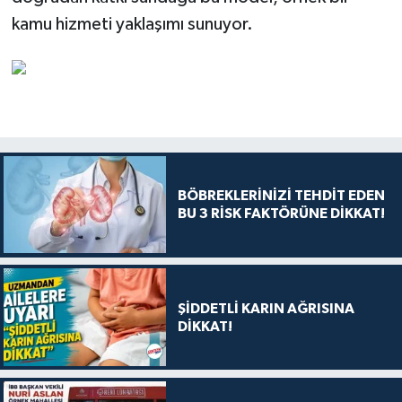
kamu hizmeti yaklaşımı sunuyor.
BÖBREKLERİNİZİ TEHDİT EDEN
BU 3 RİSK FAKTÖRÜNE DİKKAT!
ŞİDDETLİ KARIN AĞRISINA
DİKKAT!