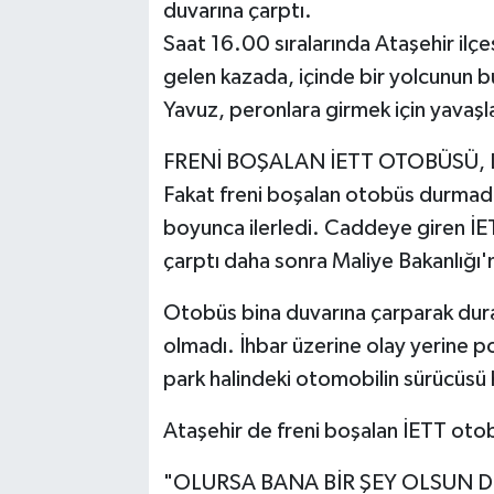
duvarına çarptı.
Saat 16.00 sıralarında Ataşehir il
gelen kazada, içinde bir yolcunun 
Yavuz, peronlara girmek için yavaşl
FRENİ BOŞALAN İETT OTOBÜSÜ,
Fakat freni boşalan otobüs durmadı
boyunca ilerledi. Caddeye giren İE
çarptı daha sonra Maliye Bakanlığı'n
Otobüs bina duvarına çarparak durab
olmadı. İhbar üzerine olay yerine pol
park halindeki otomobilin sürücüsü h
Ataşehir de freni boşalan İETT oto
"OLURSA BANA BİR ŞEY OLSUN D