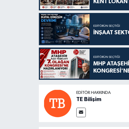
KENT LOKANT
EDITÖRÜN SEÇTIĞI
İNŞAAT SEKT
EDITÖRÜN SEÇTIĞI
MHP ATAŞEHİ
KONGRESİ'NE
EDITÖR HAKKINDA
TE Bilişim