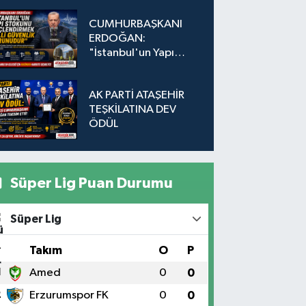
Düğmeye Basıldı!
CUMHURBAŞKANI
ERDOĞAN:
"İstanbul'un Yapı
Stokunu
Güçlendirmek Milli
AK PARTİ ATAŞEHİR
Güvenlik Sorunudur"
TEŞKİLATINA DEV
ÖDÜL
Süper Lig Puan Durumu
Süper Lig
#
Takım
O
P
1
Amed
0
0
2
Erzurumspor FK
0
0