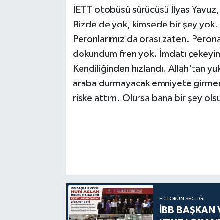
İETT otobüsü sürücüsü İlyas Yavuz, 
Bizde de yok, kimsede bir şey yok.
Peronlarımız da orası zaten. Peron
dokundum fren yok. İmdatı çekeyi
Kendiliğinden hızlandı. Allah'tan y
araba durmayacak emniyete girmem
riske attım. Olursa bana bir şey ol
EDITÖRÜN SEÇTIĞI
İBB BAŞKAN 