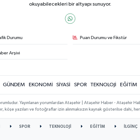
okuyabilecekleri bir altyapı sunuyor.
afik Durumu
Puan Durumu ve Fikstür
ber Arşivi
GÜNDEM
EKONOMİ
SİYASİ
SPOR
TEKNOLOJİ
EĞİTİM
orumludur. Yayınlanan yorumlardan Ataşehir | Ataşehir Haber - Ataşehir Habe
ber, köşe yazıları ve fotoğraflar izin alınmaksızın kaynak gösterilse dahi, 
İ
SPOR
TEKNOLOJİ
EĞİTİM
İLGİNÇ