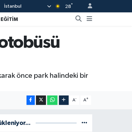
°
İstanbul
28
EĞİTİM
 otobüsü
karak önce park halindeki bir
-
+
A
A
ükleniyor...