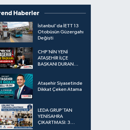
rend Haberler
İstanbul'da İETT 13
Otobüsün Güzergahı
Değişti
CHP’NİN YENİ
ATAŞEHİR İLÇE
BAŞKANI DURAN
ACAR OLDU
Ataşehir Siyasetinde
Dikkat Çeken Atama
LEDA GRUP’TAN
YENİSAHRA
ÇIKARTMASI: 3
Adada Dönüşüm İçin