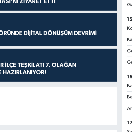
ASI'NI ZİYARET ETTİ
Ga
1
Ko
ÖRÜNDE DİJİTAL DÖNÜŞÜM DEVRİMİ
Ka
Ge
Ga
R İLÇE TEŞKİLATI 7. OLAĞAN
 HAZIRLANIYOR!
1
Ba
Be
Am
1
Sa