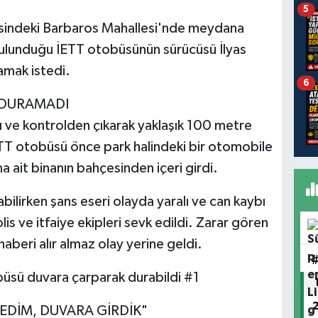
5
çesindeki Barbaros Mahallesi'nde meydana
bulunduğu İETT otobüsünün sürücüsü İlyas
amak istedi.
6
 DURAMADI
 ve kontrolden çıkarak yaklaşık 100 metre
TT otobüsü önce park halindeki bir otomobile
a ait binanın bahçesinden içeri girdi.
ilirken şans eseri olayda yaralı ve can kaybı
is ve itfaiye ekipleri sevk edildi. Zarar gören
aberi alır almaz olay yerine geldi.
büsü duvara çarparak durabildi #1
EDİM, DUVARA GİRDİK"