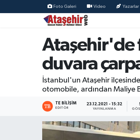
Foto Galeri
Video
Yazarlar
Hava Durumu
Ataşehir'de 
Trafik Durumu
Süper Lig Puan Durumu ve Fikstür
duvara çarpa
Tüm Manşetler
İstanbul'un Ataşehir ilçesind
Son Dakika Haberleri
otomobile, ardından Maliye Ba
Haber Arşivi
TE BILIŞIM
23.12.2021 - 15:32
EDITÖR
YAYINLANMA
GÖS