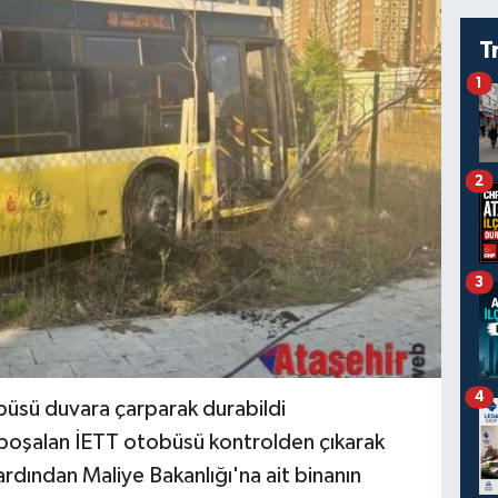
T
1
2
3
4
büsü duvara çarparak durabildi
i boşalan İETT otobüsü kontrolden çıkarak
rdından Maliye Bakanlığı'na ait binanın