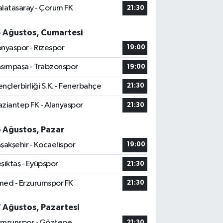
latasaray - Çorum FK
21:30
5 Ağustos, Cumartesi
nyaspor - Rizespor
19:00
sımpaşa - Trabzonspor
19:00
nçlerbirliği S.K. - Fenerbahçe
21:30
ziantep FK - Alanyaspor
21:30
6 Ağustos, Pazar
şakşehir - Kocaelispor
19:00
şiktaş - Eyüpspor
21:30
ed - Erzurumspor FK
21:30
7 Ağustos, Pazartesi
msunspor - Göztepe
21:30