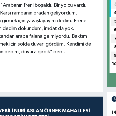
"Arabanın freni boşaldı. Bir yolcu vardı.
 Karşı rampanın oradan geliyordum.
a girmek için yavaşlayayım dedim. Frene
m dedim dokundum, imdat da yok.
ukarıdan araba falana gelmiyordu. Baktım
ek için solda duvarı gördüm. Kendimi de
sun dedim, duvara girdik" dedi.
1
VEKİLİ NURİ ASLAN ÖRNEK MAHALLESİ
1