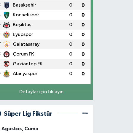
3
Başakşehir
0
0
4
Kocaelispor
0
0
5
Beşiktaş
0
0
6
Eyüpspor
0
0
7
Galatasaray
0
0
8
Çorum FK
0
0
9
Gaziantep FK
0
0
0
Alanyaspor
0
0
Detaylar için tıklayın
Süper Lig Fikstür
4 Ağustos, Cuma