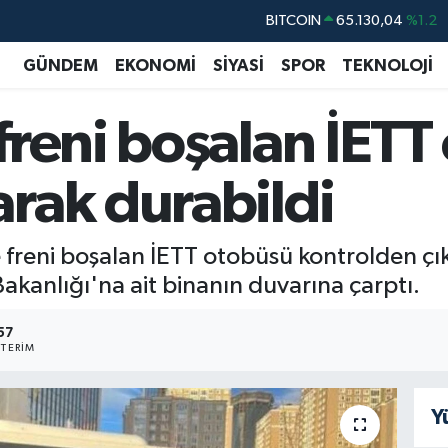
DOLAR
47,7106
%0.17
EURO
55,1652
%0.27
GÜNDEM
EKONOMİ
SİYASİ
SPOR
TEKNOLOJİ
STERLİN
64,4046
%0.35
freni boşalan İETT
GRAM ALTIN
6648.99
%2.59
BİST100
13.773
%-19
rak durabildi
BITCOIN
65.130,04
%1.2
e freni boşalan İETT otobüsü kontrolden çı
kanlığı'na ait binanın duvarına çarptı.
57
TERIM
Y