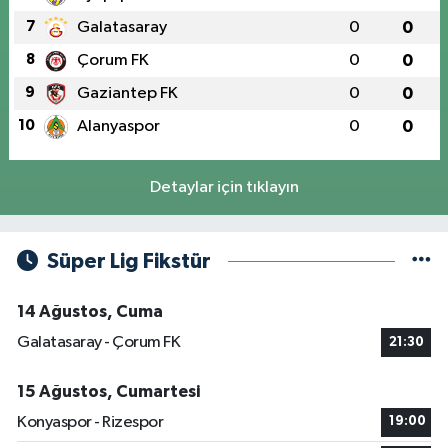
7
Galatasaray
0
0
8
Çorum FK
0
0
9
Gaziantep FK
0
0
10
Alanyaspor
0
0
Detaylar için tıklayın
Süper Lig Fikstür
14 Ağustos, Cuma
Galatasaray - Çorum FK
21:30
15 Ağustos, Cumartesi
Konyaspor - Rizespor
19:00