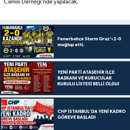
Camisi Derneği’nde yapılacak.
Fenerbahçe Sturm Graz’ı 2-0
mağlup etti.
YENİ PARTİ ATAŞEHİR İLÇE
BAŞKANI VE KURUCULAR
KURULU LİSTESİ BELLİ OLDU!
CHP İSTANBUL’DA YENİ KADRO
GÖREVE BAŞLADI