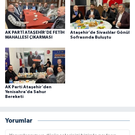
AK PARTİ ATAŞEHİR’DE FETİH
Ataşehir’de Sivaslılar Gönül
MAHALLESİ ÇIKARMASI
Sofrasında Buluştu
AK Parti Ataşehir'den
Yenisahra’da Sahur
Bereketi
Yorumlar