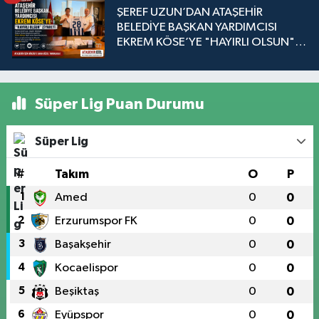
ŞEREF UZUN’DAN ATAŞEHİR
BELEDİYE BAŞKAN YARDIMCISI
EKREM KÖSE’YE "HAYIRLI OLSUN"
ZİYARETİ
Süper Lig Puan Durumu
Süper Lig
#
Takım
O
P
1
Amed
0
0
2
Erzurumspor FK
0
0
3
Başakşehir
0
0
4
Kocaelispor
0
0
5
Beşiktaş
0
0
6
Eyüpspor
0
0