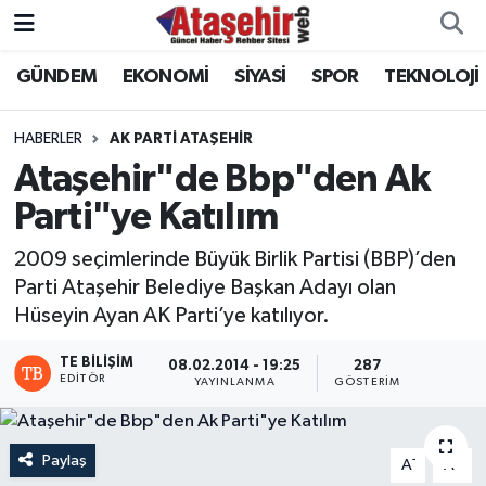
GÜNDEM
EKONOMİ
SİYASİ
SPOR
TEKNOLOJİ
Hava Durumu
Trafik Durumu
HABERLER
AK PARTİ ATAŞEHİR
Ataşehir"de Bbp"den Ak
Süper Lig Puan Durumu ve Fikstür
Parti"ye Katılım
Tüm Manşetler
2009 seçimlerinde Büyük Birlik Partisi (BBP)’den
Parti Ataşehir Belediye Başkan Adayı olan
Son Dakika Haberleri
Hüseyin Ayan AK Parti’ye katılıyor.
Haber Arşivi
TE BILIŞIM
08.02.2014 - 19:25
287
EDITÖR
YAYINLANMA
GÖSTERIM
Paylaş
-
+
A
A