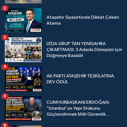
2
Ataşehir Siyasetinde Dikkat Çeken
Atama
3
LEDA GRUP’TAN YENİSAHRA
ÇIKARTMASI: 3 Adada Dönüşüm İçin
Düğmeye Basıldı!
4
AK PARTİ ATAŞEHİR TEŞKİLATINA
DEV ÖDÜL
5
CUMHURBAŞKANI ERDOĞAN:
"İstanbul'un Yapı Stokunu
Güçlendirmek Milli Güvenlik
Sorunudur"
6