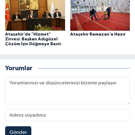
Ataşehir’de "Hizmet"
Ataşehir Ramazan’a Hazır
Zirvesi: Başkan Adıgüzel
Çözüm İçin Düğmeye Bastı
Yorumlar
Gönder