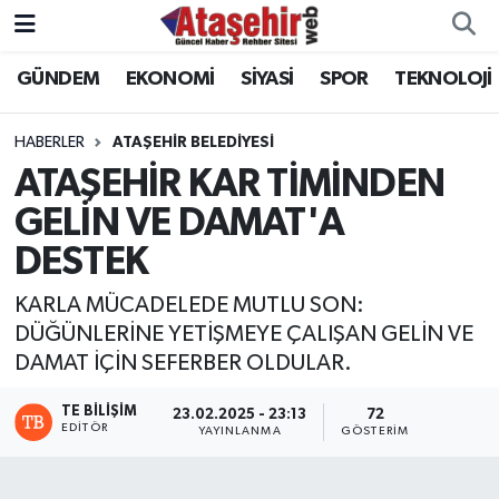
GÜNDEM
EKONOMİ
SİYASİ
SPOR
TEKNOLOJİ
Hava Durumu
Trafik Durumu
HABERLER
ATAŞEHİR BELEDİYESİ
ATAŞEHİR KAR TİMİNDEN
Süper Lig Puan Durumu ve Fikstür
GELİN VE DAMAT'A
DESTEK
Tüm Manşetler
KARLA MÜCADELEDE MUTLU SON:
Son Dakika Haberleri
DÜĞÜNLERİNE YETİŞMEYE ÇALIŞAN GELİN VE
DAMAT İÇİN SEFERBER OLDULAR.
Haber Arşivi
TE BILIŞIM
23.02.2025 - 23:13
72
EDITÖR
YAYINLANMA
GÖSTERIM