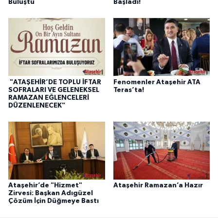
Buluştu
Başladı!
"ATAŞEHİR’DE TOPLU İFTAR
Fenomenler Ataşehir ATA
SOFRALARI VE GELENEKSEL
Teras’ta!
RAMAZAN EĞLENCELERİ
DÜZENLENECEK"
Ataşehir’de "Hizmet"
Ataşehir Ramazan’a Hazır
Zirvesi: Başkan Adıgüzel
Çözüm İçin Düğmeye Bastı