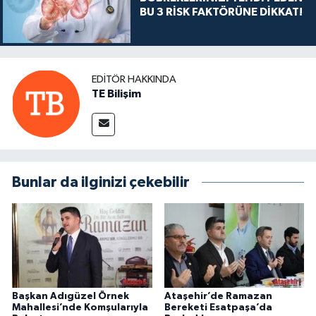
BU 3 RİSK FAKTÖRÜNE DİKKAT!
EDITÖR HAKKINDA
TE Bilişim
Bunlar da ilginizi çekebilir
Başkan Adıgüzel Örnek
Ataşehir’de Ramazan
Mahallesi’nde Komşularıyla
Bereketi Esatpaşa’da