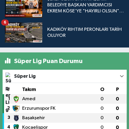
BELEDİYE BAŞKAN YARDIMCISI
EKREM KÖSE’YE "HAYIRLI OLSUN"
ZİYARETİ
6
KADIKÖY RIHTIM PERONLARI TARİH
OLUYOR
Süper Lig Puan Durumu
Süper Lig
#
Takım
O
P
1
Amed
0
0
2
Erzurumspor FK
0
0
3
Başakşehir
0
0
4
Kocaelispor
0
0