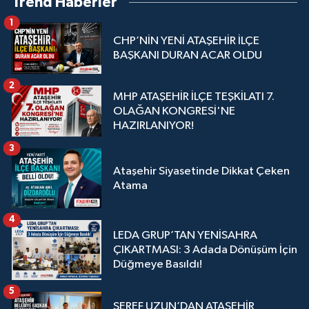
Trend Haberler
1
CHP’NİN YENİ ATAŞEHİR İLÇE
BAŞKANI DURAN ACAR OLDU
2
MHP ATAŞEHİR İLÇE TEŞKİLATI 7.
OLAĞAN KONGRESİ'NE
HAZIRLANIYOR!
3
Ataşehir Siyasetinde Dikkat Çeken
Atama
4
LEDA GRUP’TAN YENİSAHRA
ÇIKARTMASI: 3 Adada Dönüşüm İçin
Düğmeye Basıldı!
5
ŞEREF UZUN’DAN ATAŞEHİR