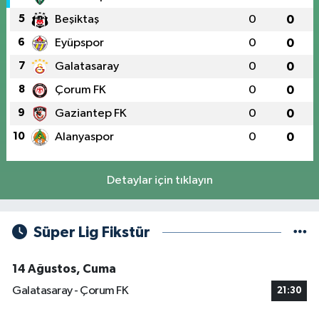
5
Beşiktaş
0
0
6
Eyüpspor
0
0
7
Galatasaray
0
0
8
Çorum FK
0
0
9
Gaziantep FK
0
0
10
Alanyaspor
0
0
Detaylar için tıklayın
Süper Lig Fikstür
14 Ağustos, Cuma
Galatasaray - Çorum FK
21:30