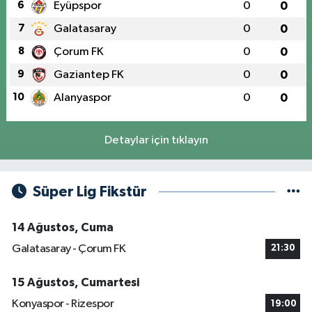
6
Eyüpspor
0
0
7
Galatasaray
0
0
8
Çorum FK
0
0
9
Gaziantep FK
0
0
10
Alanyaspor
0
0
Detaylar için tıklayın
Süper Lig Fikstür
14 Ağustos, Cuma
Galatasaray - Çorum FK
21:30
15 Ağustos, Cumartesi
Konyaspor - Rizespor
19:00