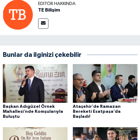
EDITÖR HAKKINDA
TE Bilişim
Bunlar da ilginizi çekebilir
Başkan Adıgüzel Örnek
Ataşehir’de Ramazan
Mahallesi’nde Komşularıyla
Bereketi Esatpaşa’da
Buluştu
Başladı!