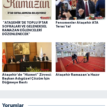
"ATAŞEHİR’DE TOPLU İFTAR
Fenomenler Ataşehir ATA
SOFRALARI VE GELENEKSEL
Teras’ta!
RAMAZAN EĞLENCELERİ
DÜZENLENECEK"
Ataşehir’de "Hizmet" Zirvesi:
Ataşehir Ramazan’a Hazır
Başkan Adıgüzel Çözüm İçin
Düğmeye Bastı
Yorumlar