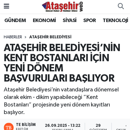
GÜNDEM
EKONOMİ
SİYASİ
SPOR
TEKNOLOJİ
Hava Durumu
Trafik Durumu
HABERLER
ATAŞEHİR BELEDİYESİ
ATAŞEHİR BELEDİYESİ’NİN
Süper Lig Puan Durumu ve Fikstür
KENT BOSTANLARI İÇİN
YENİ DÖNEM
Tüm Manşetler
BAŞVURULARI BAŞLIYOR
Son Dakika Haberleri
​​​​​​​Ataşehir Belediyesi’nin vatandaşlara dönemsel
Haber Arşivi
olarak ekim - dikim yapabileceği “Kent
Bostanları” projesinde yeni dönem kayıtları
başlıyor.
TE BILIŞIM
26.09.2025 - 13:22
29
4
EDITÖR
YAYINLANMA
GÖSTERIM
OKUNMA