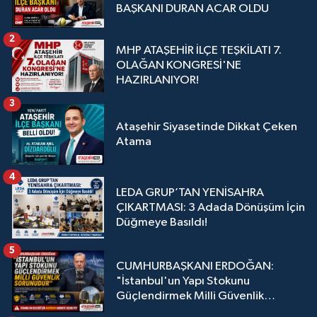
BAŞKANI DURAN ACAR OLDU
2
MHP ATAŞEHİR İLÇE TEŞKİLATI 7.
OLAĞAN KONGRESİ'NE
HAZIRLANIYOR!
3
Ataşehir Siyasetinde Dikkat Çeken
Atama
4
LEDA GRUP’TAN YENİSAHRA
ÇIKARTMASI: 3 Adada Dönüşüm İçin
Düğmeye Basıldı!
5
CUMHURBAŞKANI ERDOĞAN:
"İstanbul'un Yapı Stokunu
Güçlendirmek Milli Güvenlik
Sorunudur"