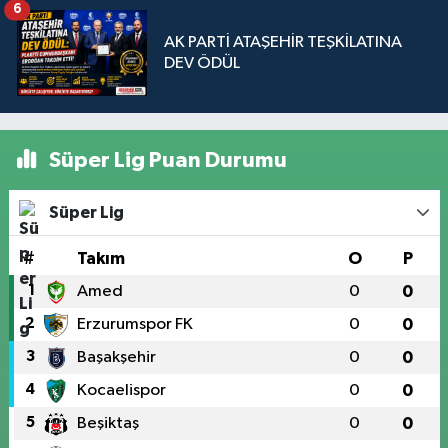
6
AK PARTİ ATAŞEHİR TEŞKİLATINA
DEV ÖDÜL
Süper Lig Puan Durumu
Süper Lig
#
Takım
O
P
1
Amed
0
0
2
Erzurumspor FK
0
0
3
Başakşehir
0
0
4
Kocaelispor
0
0
5
Beşiktaş
0
0