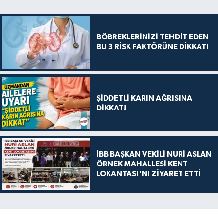
BÖBREKLERİNİZİ TEHDİT EDEN
BU 3 RİSK FAKTÖRÜNE DİKKAT!
ŞİDDETLİ KARIN AĞRISINA
DİKKAT!
İBB BAŞKAN VEKİLİ NURİ ASLAN
ÖRNEK MAHALLESİ KENT
LOKANTASI'NI ZİYARET ETTİ