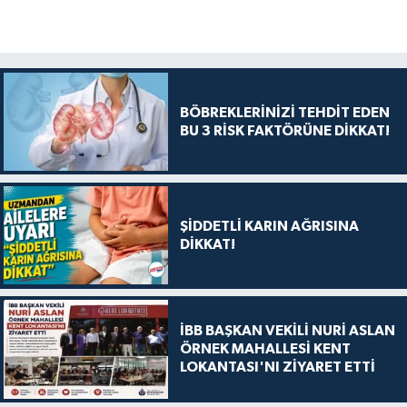
BÖBREKLERİNİZİ TEHDİT EDEN
BU 3 RİSK FAKTÖRÜNE DİKKAT!
ŞİDDETLİ KARIN AĞRISINA
DİKKAT!
İBB BAŞKAN VEKİLİ NURİ ASLAN
ÖRNEK MAHALLESİ KENT
LOKANTASI'NI ZİYARET ETTİ