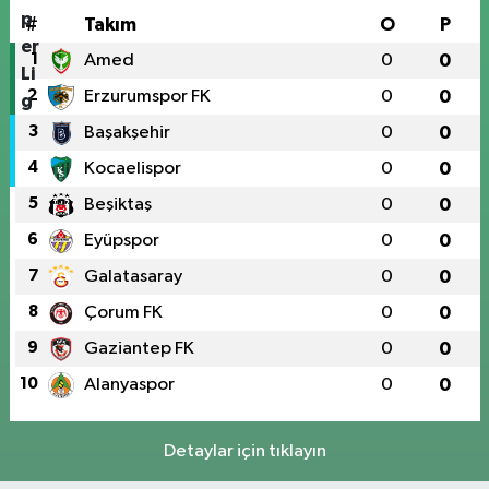
#
Takım
O
P
1
Amed
0
0
2
Erzurumspor FK
0
0
3
Başakşehir
0
0
4
Kocaelispor
0
0
5
Beşiktaş
0
0
6
Eyüpspor
0
0
7
Galatasaray
0
0
8
Çorum FK
0
0
9
Gaziantep FK
0
0
10
Alanyaspor
0
0
Detaylar için tıklayın