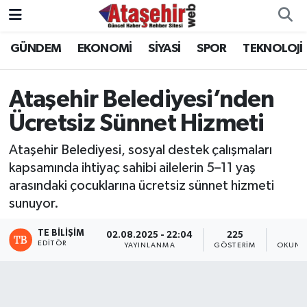
GÜNDEM
EKONOMİ
SİYASİ
SPOR
TEKNOLOJİ
Hava Durumu
Trafik Durumu
Ataşehir Belediyesi’nden
Ücretsiz Sünnet Hizmeti
Süper Lig Puan Durumu ve Fikstür
Ataşehir Belediyesi, sosyal destek çalışmaları
Tüm Manşetler
kapsamında ihtiyaç sahibi ailelerin 5–11 yaş
arasındaki çocuklarına ücretsiz sünnet hizmeti
Son Dakika Haberleri
sunuyor.
Haber Arşivi
TE BILIŞIM
02.08.2025 - 22:04
225
1
EDITÖR
YAYINLANMA
GÖSTERIM
OKUNM