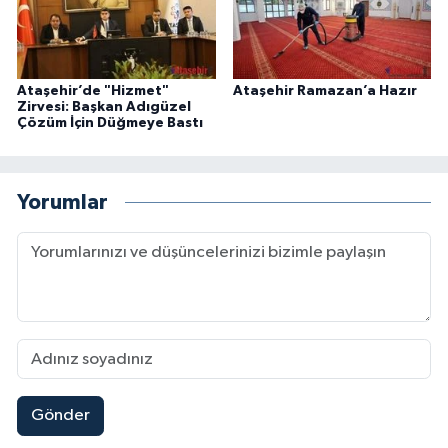
Ataşehir’de "Hizmet"
Ataşehir Ramazan’a Hazır
Zirvesi: Başkan Adıgüzel
Çözüm İçin Düğmeye Bastı
Yorumlar
Gönder