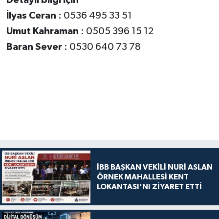
İlyas Ceran
: 0536 495 33 51
Umut Kahraman
: 0505 396 15 12
Baran Sever
: 0530 640 73 78
İBB BAŞKAN VEKİLİ NURİ ASLAN
ÖRNEK MAHALLESİ KENT
LOKANTASI'NI ZİYARET ETTİ