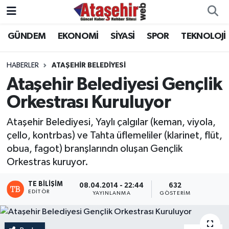
GÜNDEM
EKONOMİ
SİYASİ
SPOR
TEKNOLOJİ
Hava Durumu
Trafik Durumu
HABERLER
ATAŞEHİR BELEDİYESİ
Ataşehir Belediyesi Gençlik
Süper Lig Puan Durumu ve Fikstür
Orkestrası Kuruluyor
Tüm Manşetler
Ataşehir Belediyesi, Yaylı çalgılar (keman, viyola,
çello, kontrbas) ve Tahta üflemeliler (klarinet, flüt,
Son Dakika Haberleri
obua, fagot) branşlarındn oluşan Gençlik
Orkestras kuruyor.
Haber Arşivi
TE BILIŞIM
08.04.2014 - 22:44
632
EDITÖR
YAYINLANMA
GÖSTERIM