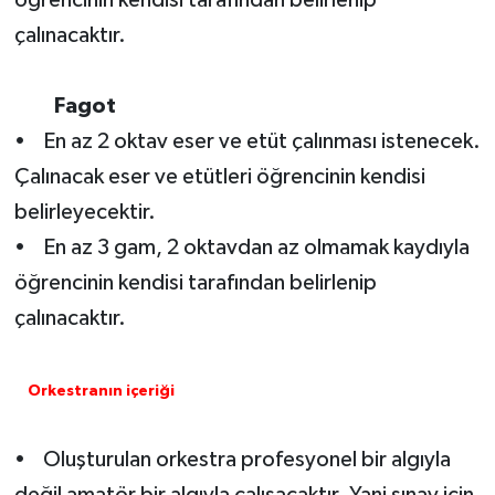
çalınacaktır.
Fagot
• En az 2 oktav eser ve etüt çalınması istenecek.
Çalınacak eser ve etütleri öğrencinin kendisi
belirleyecektir.
• En az 3 gam, 2 oktavdan az olmamak kaydıyla
öğrencinin kendisi tarafından belirlenip
çalınacaktır.
Orkestranın içeriği
• Oluşturulan orkestra profesyonel bir algıyla
değil amatör bir algıyla çalışacaktır. Yani sınav için