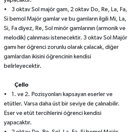
• 3 oktav Sol majör gam, 2 oktav Do, Re, La, Fa,
Si bemol Majör gamlar ve bu gamların ilgili Mi, La,
Si, Fa diyez, Re, Sol minör gamlarının (armonik ve
melodik) çalınması istenecektir. 3 oktav Sol Majör
gamı her öğrenci zorunlu olarak çalacak, diğer
gamlardan ikisini öğrencinin kendisi
belirleyecektir.
Çello
• 1. ve 2. Pozisyonları kapsayan eserler ve
etütler. Varsa daha üst bir seviye de çalınabilir.
Eser ve etüt tercihlerini öğrenci kendisi
yapacaktır.
• 2 oktav Do, Re, Sol, La, Fa, Si bemol Majör