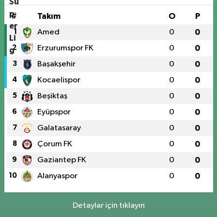
#
Takım
O
P
1
Amed
0
0
2
Erzurumspor FK
0
0
3
Başakşehir
0
0
4
Kocaelispor
0
0
5
Beşiktaş
0
0
6
Eyüpspor
0
0
7
Galatasaray
0
0
8
Çorum FK
0
0
9
Gaziantep FK
0
0
10
Alanyaspor
0
0
Detaylar için tıklayın