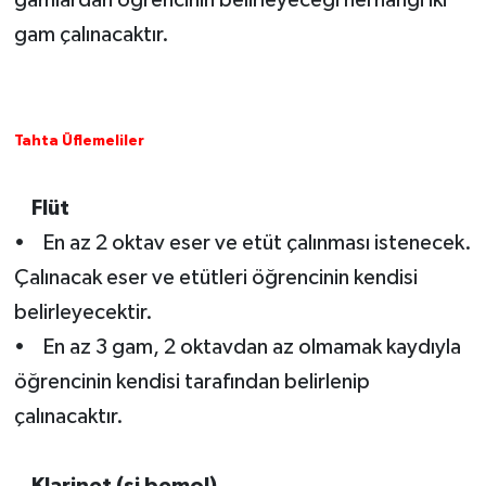
gam çalınacaktır.
Tahta Üflemeliler
Flüt
• En az 2 oktav eser ve etüt çalınması istenecek.
Çalınacak eser ve etütleri öğrencinin kendisi
belirleyecektir.
• En az 3 gam, 2 oktavdan az olmamak kaydıyla
öğrencinin kendisi tarafından belirlenip
çalınacaktır.
Klarinet (si bemol)