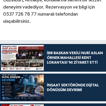
Güzelburç Antakya, konuklarına samimi bir lezzet
deneyimi vadediyor. Rezervasyon ve bilgi için
0537 726 78 77 numaralı telefondan
ulaşabilirsiniz.
İBB BAŞKAN VEKİLİ NURİ ASLAN
ÖRNEK MAHALLESİ KENT
LOKANTASI'NI ZİYARET ETTİ
İNŞAAT SEKTÖRÜNDE DİJİTAL
DÖNÜŞÜM DEVRİMİ