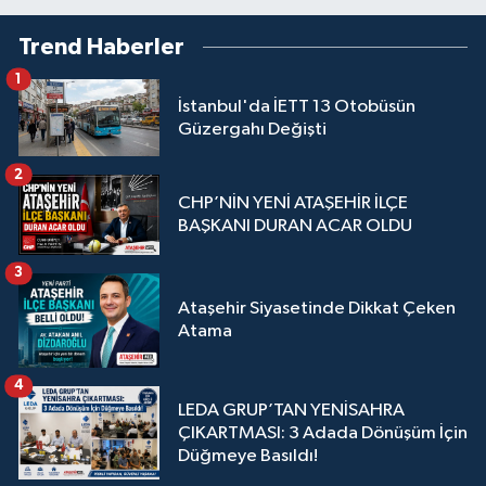
Trend Haberler
1
İstanbul'da İETT 13 Otobüsün
Güzergahı Değişti
2
CHP’NİN YENİ ATAŞEHİR İLÇE
BAŞKANI DURAN ACAR OLDU
3
Ataşehir Siyasetinde Dikkat Çeken
Atama
4
LEDA GRUP’TAN YENİSAHRA
ÇIKARTMASI: 3 Adada Dönüşüm İçin
Düğmeye Basıldı!