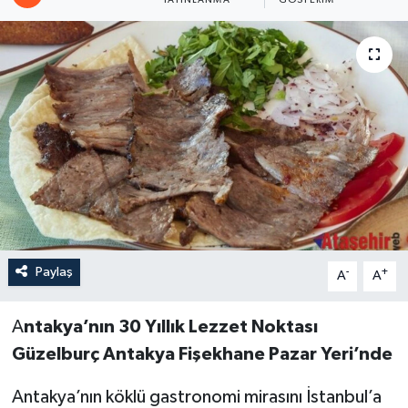
Paylaş
-
+
A
A
A
ntakya’nın 30 Yıllık Lezzet Noktası
Güzelburç Antakya Fişekhane Pazar Yeri’nde
Antakya’nın köklü gastronomi mirasını İstanbul’a