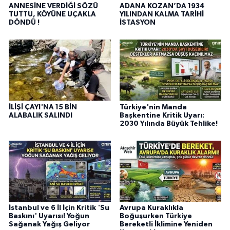
ANNESİNE VERDİĞİ SÖZÜ
ADANA KOZAN’DA 1934
TUTTU, KÖYÜNE UÇAKLA
YILINDAN KALMA TARİHİ
DÖNDÜ !
İSTASYON
İLİŞİ ÇAYI'NA 15 BİN
Türkiye'nin Manda
ALABALIK SALINDI
Başkentine Kritik Uyarı:
2030 Yılında Büyük Tehlike!
İstanbul ve 6 İl İçin Kritik 'Su
Avrupa Kuraklıkla
Baskını' Uyarısı! Yoğun
Boğuşurken Türkiye
Sağanak Yağış Geliyor
Bereketli İklimine Yeniden