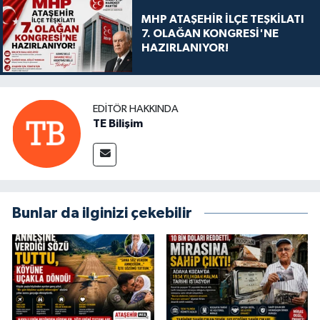
MHP ATAŞEHİR İLÇE TEŞKİLATI
7. OLAĞAN KONGRESİ'NE
HAZIRLANIYOR!
EDITÖR HAKKINDA
TE Bilişim
Bunlar da ilginizi çekebilir