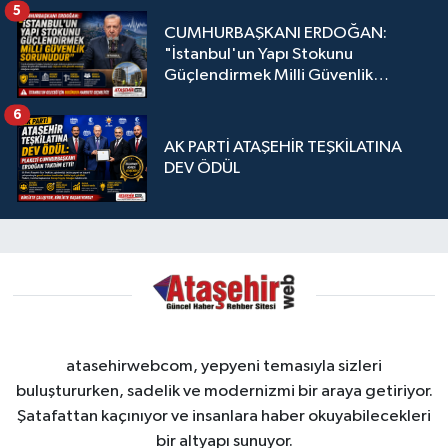
5
CUMHURBAŞKANI ERDOĞAN:
"İstanbul'un Yapı Stokunu
Güçlendirmek Milli Güvenlik
Sorunudur"
6
AK PARTİ ATAŞEHİR TEŞKİLATINA
DEV ÖDÜL
atasehirwebcom, yepyeni temasıyla sizleri
buluştururken, sadelik ve modernizmi bir araya getiriyor.
Şatafattan kaçınıyor ve insanlara haber okuyabilecekleri
bir altyapı sunuyor.