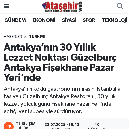
GÜNDEM
EKONOMİ
SİYASİ
SPOR
TEKNOLOJİ
Hava Durumu
Trafik Durumu
HABERLER
TÜRKİYE
Antakya’nın 30 Yıllık
Süper Lig Puan Durumu ve Fikstür
Lezzet Noktası Güzelburç
Antakya Fişekhane Pazar
Tüm Manşetler
Yeri’nde
Son Dakika Haberleri
Antakya’nın köklü gastronomi mirasını İstanbul’a
Haber Arşivi
taşıyan Güzelburç Antakya Restoranı, 30 yıllık
lezzet yolculuğunu Fişekhane Pazar Yeri’nde
açtığı yeni şubesiyle sürdürüyor.
TE BILIŞIM
23.07.2025 - 19:43
40
EDITÖR
YAYINLANMA
GÖSTERIM