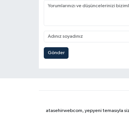
Gönder
atasehirwebcom, yepyeni temasıyla sizle