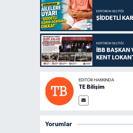
EDITÖRÜN SEÇTIĞI
ŞİDDETLİ KAR
EDITÖRÜN SEÇTIĞI
İBB BAŞKAN 
KENT LOKANT
EDITÖR HAKKINDA
TE Bilişim
Yorumlar