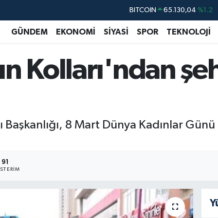
BITCOIN
65.130,04
%1.2
DOLAR
47,7106
%0.17
GÜNDEM
EKONOMİ
SİYASİ
SPOR
TEKNOLOJİ
EURO
55,1652
%0.27
n Kolları'ndan şeh
STERLİN
64,4046
%0.35
GRAM ALTIN
6648.99
%2.59
BİST100
13.773
%-19
rı Başkanlığı, 8 Mart Dünya Kadınlar Günü 
91
STERIM
Y