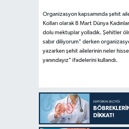
Organizasyon kapsamında şehit aile
Kolları olarak 8 Mart Dünya Kadınla
dolu mektuplar yolladık. Şehitler ö
sabır diliyorum" derken organizas
yazarken şehit ailelerinin neler hisse
yanındayız" ifadelerini kullandı.
EDITÖRÜN SEÇTIĞI
BÖBREKLERİN
DİKKAT!