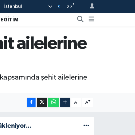
°
İstanbul
27
EĞİTİM
it ailelerine
kapsamında şehit ailelerine
-
+
A
A
ükleniyor...