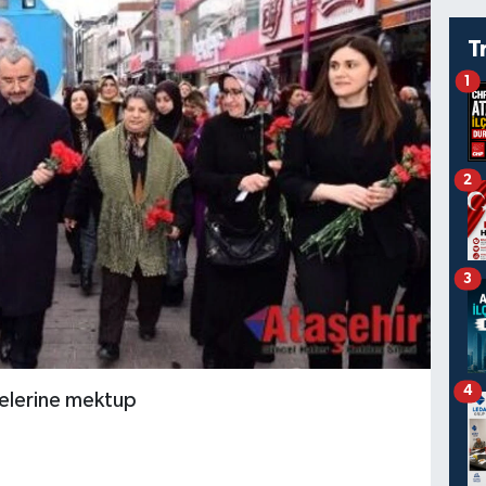
T
1
2
3
4
ilelerine mektup