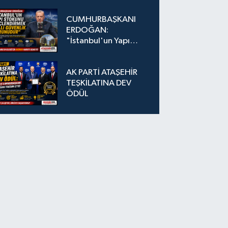
Düğmeye Basıldı!
CUMHURBAŞKANI
ERDOĞAN:
"İstanbul'un Yapı
Stokunu
Güçlendirmek Milli
AK PARTİ ATAŞEHİR
Güvenlik Sorunudur"
TEŞKİLATINA DEV
ÖDÜL