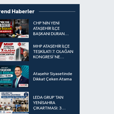
rend Haberler
CHP’NİN YENİ
ATAŞEHİR İLÇE
BAŞKANI DURAN
ACAR OLDU
MHP ATAŞEHİR İLÇE
TEŞKİLATI 7. OLAĞAN
KONGRESİ'NE
HAZIRLANIYOR!
Ataşehir Siyasetinde
Dikkat Çeken Atama
LEDA GRUP’TAN
YENİSAHRA
ÇIKARTMASI: 3
Adada Dönüşüm İçin