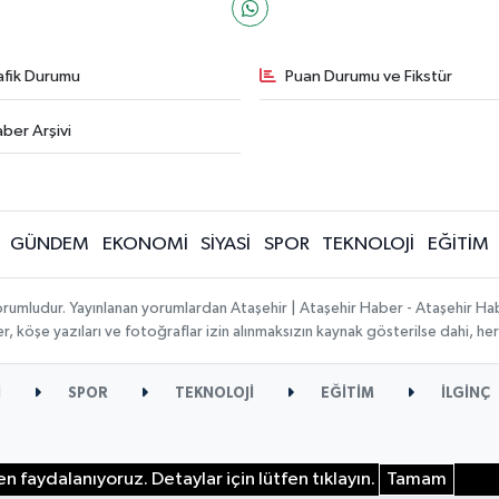
afik Durumu
Puan Durumu ve Fikstür
ber Arşivi
GÜNDEM
EKONOMİ
SİYASİ
SPOR
TEKNOLOJİ
EĞİTİM
orumludur. Yayınlanan yorumlardan Ataşehir | Ataşehir Haber - Ataşehir Habe
ber, köşe yazıları ve fotoğraflar izin alınmaksızın kaynak gösterilse dahi, 
İ
SPOR
TEKNOLOJİ
EĞİTİM
İLGİNÇ
n faydalanıyoruz. Detaylar için lütfen tıklayın.
Tamam