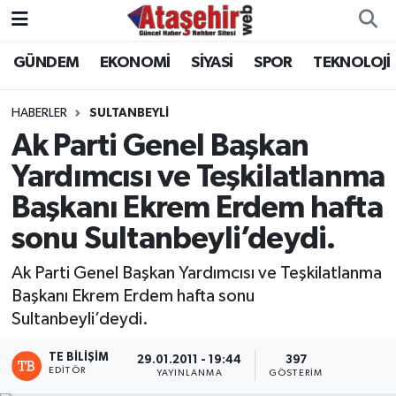
GÜNDEM
EKONOMİ
SİYASİ
SPOR
TEKNOLOJİ
Hava Durumu
Trafik Durumu
HABERLER
SULTANBEYLİ
Ak Parti Genel Başkan
Süper Lig Puan Durumu ve Fikstür
Yardımcısı ve Teşkilatlanma
Başkanı Ekrem Erdem hafta
Tüm Manşetler
sonu Sultanbeyli’deydi.
Son Dakika Haberleri
Ak Parti Genel Başkan Yardımcısı ve Teşkilatlanma
Haber Arşivi
Başkanı Ekrem Erdem hafta sonu
Sultanbeyli’deydi.
TE BILIŞIM
29.01.2011 - 19:44
397
EDITÖR
YAYINLANMA
GÖSTERIM