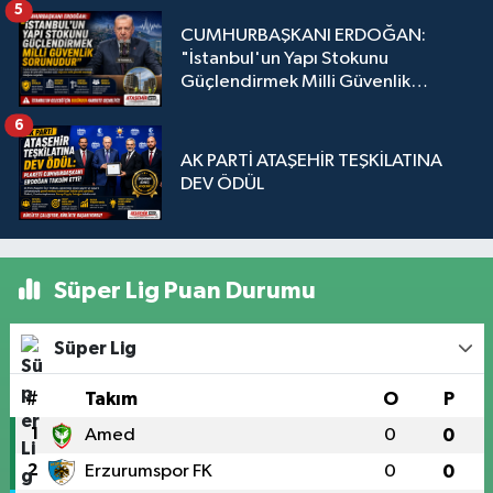
5
CUMHURBAŞKANI ERDOĞAN:
"İstanbul'un Yapı Stokunu
Güçlendirmek Milli Güvenlik
Sorunudur"
6
AK PARTİ ATAŞEHİR TEŞKİLATINA
DEV ÖDÜL
Süper Lig Puan Durumu
Süper Lig
#
Takım
O
P
1
Amed
0
0
2
Erzurumspor FK
0
0