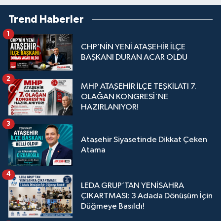
Trend Haberler
1
CHP’NİN YENİ ATAŞEHİR İLÇE
BAŞKANI DURAN ACAR OLDU
2
MHP ATAŞEHİR İLÇE TEŞKİLATI 7.
OLAĞAN KONGRESİ'NE
HAZIRLANIYOR!
3
Ataşehir Siyasetinde Dikkat Çeken
Atama
4
LEDA GRUP’TAN YENİSAHRA
ÇIKARTMASI: 3 Adada Dönüşüm İçin
Düğmeye Basıldı!