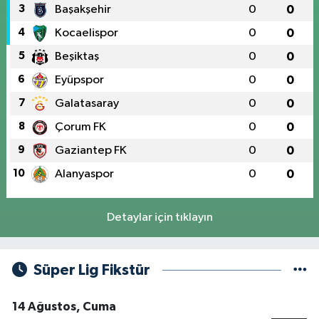
3
Başakşehir
0
0
4
Kocaelispor
0
0
5
Beşiktaş
0
0
6
Eyüpspor
0
0
7
Galatasaray
0
0
8
Çorum FK
0
0
9
Gaziantep FK
0
0
10
Alanyaspor
0
0
Detaylar için tıklayın
Süper Lig Fikstür
14 Ağustos, Cuma