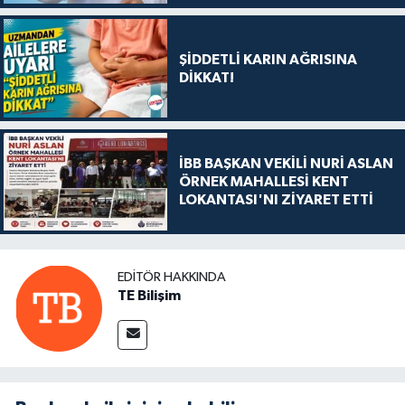
ŞİDDETLİ KARIN AĞRISINA
DİKKAT!
İBB BAŞKAN VEKİLİ NURİ ASLAN
ÖRNEK MAHALLESİ KENT
LOKANTASI'NI ZİYARET ETTİ
EDITÖR HAKKINDA
TE Bilişim