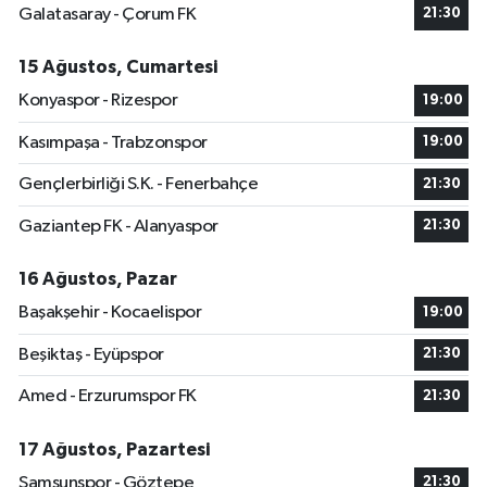
Galatasaray - Çorum FK
21:30
15 Ağustos, Cumartesi
Konyaspor - Rizespor
19:00
Kasımpaşa - Trabzonspor
19:00
Gençlerbirliği S.K. - Fenerbahçe
21:30
Gaziantep FK - Alanyaspor
21:30
16 Ağustos, Pazar
Başakşehir - Kocaelispor
19:00
Beşiktaş - Eyüpspor
21:30
Amed - Erzurumspor FK
21:30
17 Ağustos, Pazartesi
Samsunspor - Göztepe
21:30