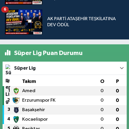
Sorunudur"
6
AK PARTİ ATAŞEHİR TEŞKİLATINA
DEV ÖDÜL
Süper Lig Puan Durumu
Süper Lig
#
Takım
O
P
1
Amed
0
0
2
Erzurumspor FK
0
0
3
Başakşehir
0
0
4
Kocaelispor
0
0
5
Beşiktaş
0
0