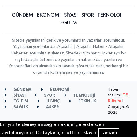
GÜNDEM
EKONOMİ
SİYASİ
SPOR
TEKNOLOJİ
EĞİTİM
Sitede yayınlanan içerik ve yorumlardan yazarları sorumludur.
Yayınlanan yorumlardan Ataşehir | Ataşehir Haber - Ataşehir
Haberleri sorumlu tutulamaz. Sitedeki tüm harici linkler ayrı bir
sayfada açılır. Sitemizde yayınlanan haber, köşe yazıları ve
fotoğraflar izin alınmaksızın kaynak gösterilse dahi, herhangi bir
ortamda kullanılamaz ve yayınlanamaz
Haber
GÜNDEM
EKONOMİ
Yazılımı:
TE
SİYASİ
SPOR
TEKNOLOJİ
Bilişim
|
EĞİTİM
İLGİNÇ
ETKİNLİK
Copyright ©
SAĞLIK
ASKER
2026
En iyi site deneyimi sağlamak için çerezlerden
faydalanıyoruz. Detaylar için lütfen tıklayın.
Tamam