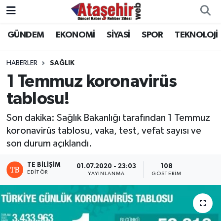
GÜNDEM
EKONOMİ
SİYASİ
SPOR
TEKNOLOJİ
Hava Durumu
Trafik Durumu
HABERLER
SAĞLIK
1 Temmuz koronavirüs
Süper Lig Puan Durumu ve Fikstür
tablosu!
Tüm Manşetler
Son dakika: Sağlık Bakanlığı tarafından 1 Temmuz
koronavirüs tablosu, vaka, test, vefat sayısı ve
Son Dakika Haberleri
son durum açıklandı.
Haber Arşivi
TE BILIŞIM
01.07.2020 - 23:03
108
EDITÖR
YAYINLANMA
GÖSTERIM