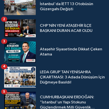
İstanbul'da İETT 13 Otobüsün
Güzergahı Değişti
2
CHP’NİN YENİ ATAŞEHİR İLÇE
BAŞKANI DURAN ACAR OLDU
3
Ataşehir Siyasetinde Dikkat Çeken
Atama
4
LEDA GRUP’TAN YENİSAHRA
ÇIKARTMASI: 3 Adada Dönüşüm İçin
Düğmeye Basıldı!
5
CUMHURBAŞKANI ERDOĞAN:
"İstanbul'un Yapı Stokunu
Güçlendirmek Milli Güvenlik