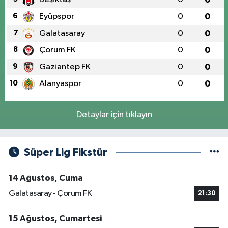
6
Eyüpspor
0
0
7
Galatasaray
0
0
8
Çorum FK
0
0
9
Gaziantep FK
0
0
10
Alanyaspor
0
0
Detaylar için tıklayın
Süper Lig Fikstür
14 Ağustos, Cuma
Galatasaray - Çorum FK
21:30
15 Ağustos, Cumartesi