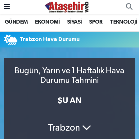
GÜNDEM
EKONOMİ
SİYASİ
SPOR
TEKNOLOJİ
Hava Durumu
Trafik Durumu
Trabzon Hava Durumu
Süper Lig Puan Durumu ve Fikstür
Bugün, Yarın ve 1 Haftalık Hava
Tüm Manşetler
Durumu Tahmini
Son Dakika Haberleri
ŞU AN
Haber Arşivi
Trabzon