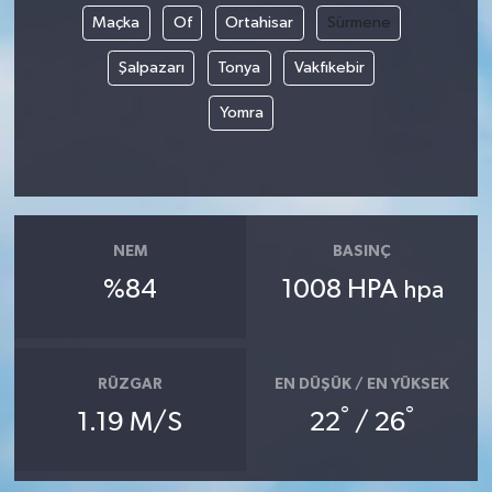
Maçka
Of
Ortahisar
Sürmene
Şalpazarı
Tonya
Vakfıkebir
Yomra
NEM
BASINÇ
%84
1008 HPA
hpa
RÜZGAR
EN DÜŞÜK / EN YÜKSEK
°
°
1.19 M/S
22
/ 26