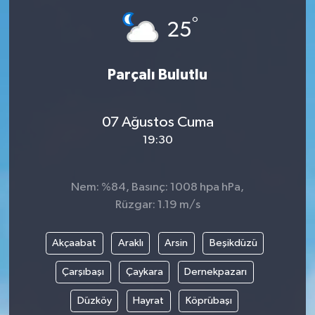
°
25
Parçalı Bulutlu
07 Ağustos Cuma
19:30
Nem: %84, Basınç: 1008 hpa hPa,
Rüzgar: 1.19 m/s
Akçaabat
Araklı
Arsin
Beşikdüzü
Çarşıbaşı
Çaykara
Dernekpazarı
Düzköy
Hayrat
Köprübaşı