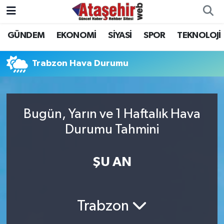
GÜNDEM
EKONOMİ
SİYASİ
SPOR
TEKNOLOJİ
Hava Durumu
Trafik Durumu
Trabzon Hava Durumu
Süper Lig Puan Durumu ve Fikstür
Bugün, Yarın ve 1 Haftalık Hava
Tüm Manşetler
Durumu Tahmini
Son Dakika Haberleri
ŞU AN
Haber Arşivi
Trabzon