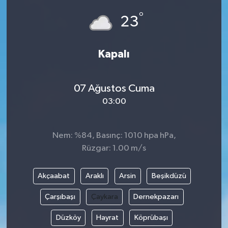
°
23
Kapalı
07 Ağustos Cuma
03:00
Nem: %84, Basınç: 1010 hpa hPa,
Rüzgar: 1.00 m/s
Akçaabat
Araklı
Arsin
Beşikdüzü
Çarşıbaşı
Çaykara
Dernekpazarı
Düzköy
Hayrat
Köprübaşı