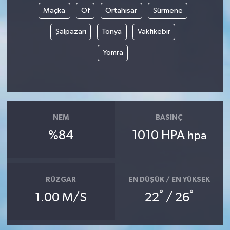
Maçka
Of
Ortahisar
Sürmene
Şalpazarı
Tonya
Vakfıkebir
Yomra
NEM
BASINÇ
%84
1010 HPA
hpa
RÜZGAR
EN DÜŞÜK / EN YÜKSEK
°
°
1.00 M/S
22
/ 26