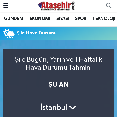
GÜNDEM
EKONOMİ
SİYASİ
SPOR
TEKNOLOJİ
Hava Durumu
Trafik Durumu
Şile Hava Durumu
Süper Lig Puan Durumu ve Fikstür
Şile Bugün, Yarın ve 1 Haftalık
Tüm Manşetler
Hava Durumu Tahmini
Son Dakika Haberleri
ŞU AN
Haber Arşivi
İstanbul