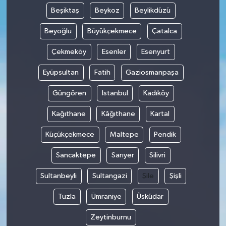
Beşiktaş
Beykoz
Beylikdüzü
Beyoğlu
Büyükçekmece
Çatalca
Çekmeköy
Esenler
Esenyurt
Eyüpsultan
Fatih
Gaziosmanpaşa
Güngören
Istanbul
Kadıköy
Kağıthane
Kâğıthane
Kartal
Küçükçekmece
Maltepe
Pendik
Sancaktepe
Sarıyer
Silivri
Sultanbeyli
Sultangazi
Şile
Şişli
Tuzla
Ümraniye
Üsküdar
Zeytinburnu