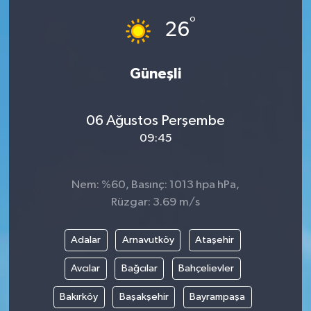
°
26
Güneşli
06 Ağustos Perşembe
09:45
Nem: %60, Basınç: 1013 hpa hPa,
Rüzgar: 3.69 m/s
Adalar
Arnavutköy
Ataşehir
Avcılar
Bağcılar
Bahçelievler
Bakırköy
Başakşehir
Bayrampaşa