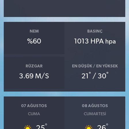
NEM
BASINÇ
%60
1013 HPA
hpa
RÜZGAR
EN DÜŞÜK / EN YÜKSEK
°
°
3.69 M/S
21
/ 30
07 AĞUSTOS
08 AĞUSTOS
CUMA
CUMARTESI
°
°
25
26