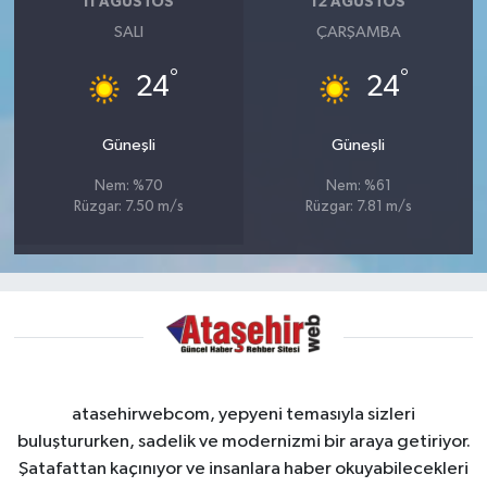
11 AĞUSTOS
12 AĞUSTOS
SALI
ÇARŞAMBA
°
°
24
24
Güneşli
Güneşli
Nem: %70
Nem: %61
Rüzgar: 7.50 m/s
Rüzgar: 7.81 m/s
atasehirwebcom, yepyeni temasıyla sizleri
buluştururken, sadelik ve modernizmi bir araya getiriyor.
Şatafattan kaçınıyor ve insanlara haber okuyabilecekleri