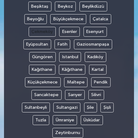
Beşiktaş
Beykoz
Beylikdüzü
Beyoğlu
Büyükçekmece
Çatalca
Çekmeköy
Esenler
Esenyurt
Eyüpsultan
Fatih
Gaziosmanpaşa
Güngören
Istanbul
Kadıköy
Kağıthane
Kâğıthane
Kartal
Küçükçekmece
Maltepe
Pendik
Sancaktepe
Sarıyer
Silivri
Sultanbeyli
Sultangazi
Şile
Şişli
Tuzla
Ümraniye
Üsküdar
Zeytinburnu