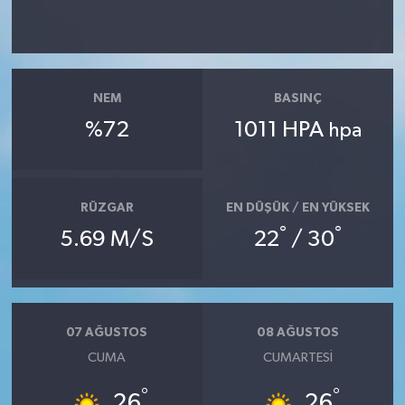
NEM
BASINÇ
%72
1011 HPA
hpa
RÜZGAR
EN DÜŞÜK / EN YÜKSEK
°
°
5.69 M/S
22
/ 30
07 AĞUSTOS
08 AĞUSTOS
CUMA
CUMARTESI
°
°
26
26