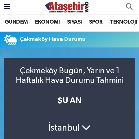
GÜNDEM
EKONOMİ
SİYASİ
SPOR
TEKNOLOJİ
Hava Durumu
Trafik Durumu
Çekmeköy Hava Durumu
Süper Lig Puan Durumu ve Fikstür
Çekmeköy Bugün, Yarın ve 1
Tüm Manşetler
Haftalık Hava Durumu Tahmini
Son Dakika Haberleri
ŞU AN
Haber Arşivi
İstanbul