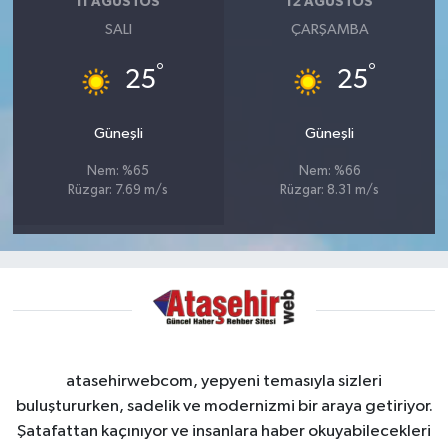
11 AĞUSTOS
12 AĞUSTOS
SALI
ÇARŞAMBA
°
°
25
25
Güneşli
Güneşli
Nem: %65
Nem: %66
Rüzgar: 7.69 m/s
Rüzgar: 8.31 m/s
atasehirwebcom, yepyeni temasıyla sizleri
buluştururken, sadelik ve modernizmi bir araya getiriyor.
Şatafattan kaçınıyor ve insanlara haber okuyabilecekleri