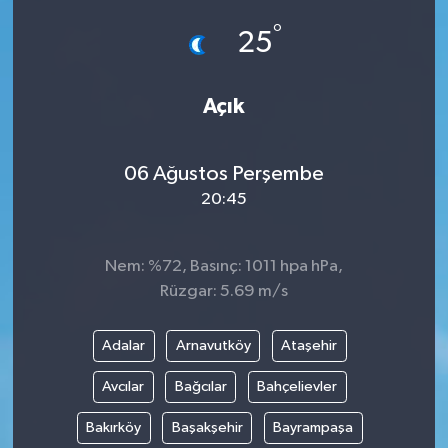
°
25
Açık
06 Ağustos Perşembe
20:45
Nem: %72, Basınç: 1011 hpa hPa,
Rüzgar: 5.69 m/s
Adalar
Arnavutköy
Ataşehir
Avcılar
Bağcılar
Bahçelievler
Bakırköy
Başakşehir
Bayrampaşa