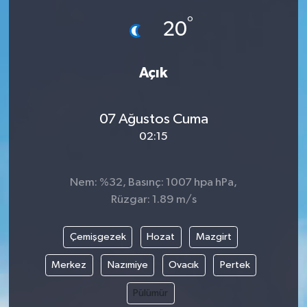
°
20
Açık
07 Ağustos Cuma
02:15
Nem: %32, Basınç: 1007 hpa hPa,
Rüzgar: 1.89 m/s
Çemişgezek
Hozat
Mazgirt
Merkez
Nazımiye
Ovacık
Pertek
Pülümür