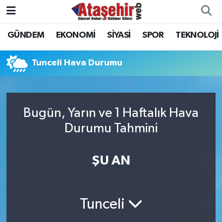
GÜNDEM
EKONOMİ
SİYASİ
SPOR
TEKNOLOJİ
Hava Durumu
Trafik Durumu
Tunceli Hava Durumu
Süper Lig Puan Durumu ve Fikstür
Bugün, Yarın ve 1 Haftalık Hava
Tüm Manşetler
Durumu Tahmini
Son Dakika Haberleri
ŞU AN
Haber Arşivi
Tunceli