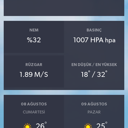
NEM
BASINÇ
%32
1007 HPA
hpa
RÜZGAR
EN DÜŞÜK / EN YÜKSEK
°
°
1.89 M/S
18
/ 32
08 AĞUSTOS
09 AĞUSTOS
CUMARTESI
PAZAR
°
°
26
25