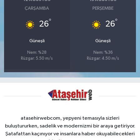
ÇARŞAMBA
PERŞEMBE
°
°
26
26
Güneşli
Güneşli
Nem: %28
Nem: %36
Rüzgar: 5.50 m/s
Rüzgar: 4.50 m/s
atasehirwebcom, yepyeni temasıyla sizleri
buluştururken, sadelik ve modernizmi bir araya getiriyor.
Şatafattan kaçınıyor ve insanlara haber okuyabilecekleri