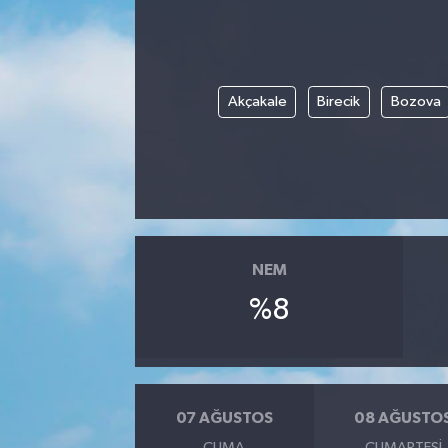
Akçakale
Birecik
Bozova
NEM
%8
07 AĞUSTOS
08 AĞUSTO
CUMA
CUMARTESI