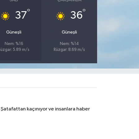
°
°
37
36
Güneşli
Güneşli
Nem: %16
Nem: %14
Rüzgar: 5.89 m/s
Rüzgar: 8.69 m/s
 Şatafattan kaçınıyor ve insanlara haber