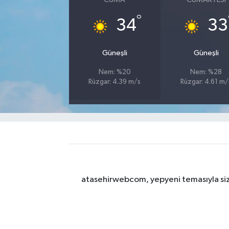
°
34
33
Güneşli
Güneşli
Nem: %20
Nem: %28
Rüzgar: 4.39 m/s
Rüzgar: 4.61 m/
atasehirwebcom, yepyeni temasıyla sizle