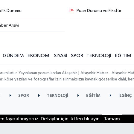
afik Durumu
Puan Durumu ve Fikstür
ber Arşivi
GÜNDEM
EKONOMİ
SİYASİ
SPOR
TEKNOLOJİ
EĞİTİM
orumludur. Yayınlanan yorumlardan Ataşehir | Ataşehir Haber - Ataşehir Habe
ber, köşe yazıları ve fotoğraflar izin alınmaksızın kaynak gösterilse dahi, 
İ
SPOR
TEKNOLOJİ
EĞİTİM
İLGİNÇ
n faydalanıyoruz. Detaylar için lütfen tıklayın.
Tamam