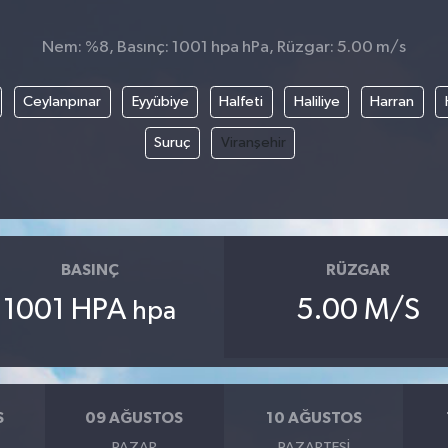
Nem: %8, Basınç: 1001 hpa hPa, Rüzgar: 5.00 m/s
Ceylanpınar
Eyyübiye
Halfeti
Haliliye
Harran
Suruç
Viranşehir
BASINÇ
RÜZGAR
1001 HPA
5.00 M/S
hpa
S
09 AĞUSTOS
10 AĞUSTOS
PAZAR
PAZARTESI