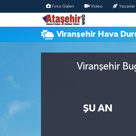
Foto Galeri
Video
Yazarlar
Hava Durumu
Viranşehir Hava Du
Trafik Durumu
Süper Lig Puan Durumu ve Fikstür
Viranşehir Bu
Tüm Manşetler
Son Dakika Haberleri
Haber Arşivi
ŞU AN