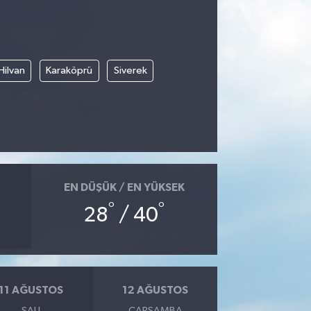
Hilvan
Karaköprü
Siverek
EN DÜŞÜK / EN YÜKSEK
°
°
28
/ 40
11 AĞUSTOS
12 AĞUSTOS
SALI
ÇARŞAMBA