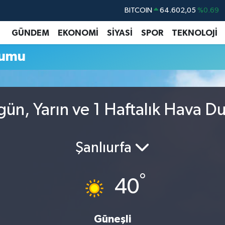
BITCOIN
64.602,05
%0.69
DOLAR
47,5986
%0.06
GÜNDEM
EKONOMİ
SİYASİ
SPOR
TEKNOLOJİ
EURO
55,0700
%0.1
rumu
STERLİN
64,2438
%0.21
GRAM ALTIN
6518.23
%0.39
BİST100
13.768
%48
gün, Yarın ve 1 Haftalık Hava 
Şanlıurfa
°
40
Güneşli