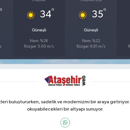
°
°
°
34
35
Güneşli
Güneşli
Nem: %28
Nem: %22
s
Rüzgar: 5.00 m/s
Rüzgar: 6.81 m/s
ri buluştururken, sadelik ve modernizmi bir araya getiriyor.
okuyabilecekleri bir altyapı sunuyor.