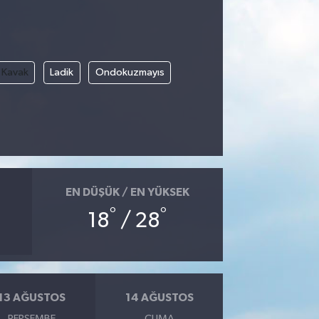
Kavak
Ladik
Ondokuzmayıs
EN DÜŞÜK / EN YÜKSEK
°
°
18
/ 28
13 AĞUSTOS
14 AĞUSTOS
PERŞEMBE
CUMA