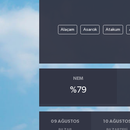
Alaçam
Asarcık
Atakum
NEM
%79
09 AĞUSTOS
10 AĞUSTO
PAZAR
PAZARTESI