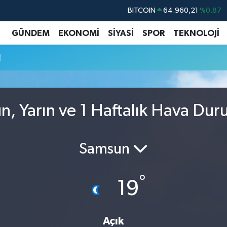
BITCOIN
64.960,21
%0.87
DOLAR
47,7436
%0.18
GÜNDEM
EKONOMİ
SİYASİ
SPOR
TEKNOLOJİ
EURO
55,2510
%0.32
u
STERLİN
64,4811
%0.38
GRAM ALTIN
6648.99
%2.59
BİST100
13.779
%-14
, Yarın ve 1 Haftalık Hava Du
Samsun
°
19
Açık