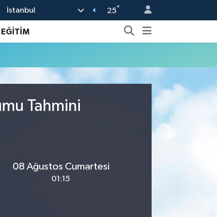
°
İstanbul
25
EĞİTİM
rumu Tahmini
08 Ağustos Cumartesi
01:15