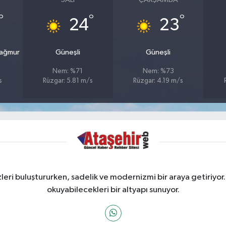
°
°
°
24
23
Yağmur
Güneşli
Güneşli
Nem: %71
Nem: %73
s
Rüzgar: 5.81 m/s
Rüzgar: 4.19 m/s
ri buluştururken, sadelik ve modernizmi bir araya getiriyor.
okuyabilecekleri bir altyapı sunuyor.