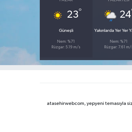
°
23
24
Güneşli
Yakınlarda Yer Yer 
Nem: %71
Nem: %71
Rüzgar: 5.19 m/s
Rüzgar: 7.61 m/
atasehirwebcom, yepyeni temasıyla sizle