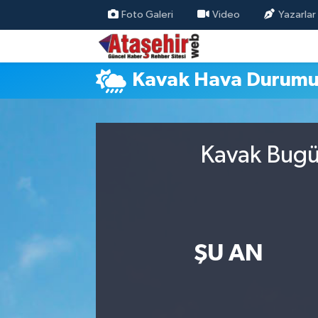
Foto Galeri
Video
Yazarlar
Hava Durumu
Kavak Hava Durum
Trafik Durumu
Süper Lig Puan Durumu ve Fikstür
Kavak Bugün
Tüm Manşetler
Son Dakika Haberleri
Haber Arşivi
ŞU AN