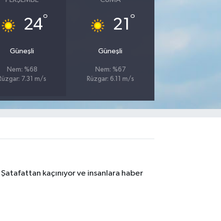
°
°
24
21
Güneşli
Güneşli
Nem: %68
Nem: %67
Rüzgar: 7.31 m/s
Rüzgar: 6.11 m/s
 Şatafattan kaçınıyor ve insanlara haber