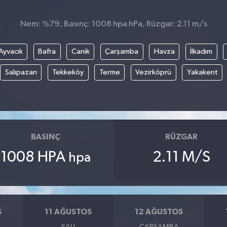
Nem: %79, Basınç: 1008 hpa hPa, Rüzgar: 2.11 m/s
Ayvacık
Bafra
Canik
Çarşamba
Havza
İlkadım
Salıpazarı
Tekkeköy
Terme
Vezirköprü
Yakakent
BASINÇ
RÜZGAR
1008 HPA
2.11 M/S
hpa
S
11 AĞUSTOS
12 AĞUSTOS
SALI
ÇARŞAMBA