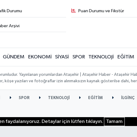
afik Durumu
Puan Durumu ve Fikstür
ber Arşivi
GÜNDEM
EKONOMİ
SİYASİ
SPOR
TEKNOLOJİ
EĞİTİM
orumludur. Yayınlanan yorumlardan Ataşehir | Ataşehir Haber - Ataşehir Habe
ber, köşe yazıları ve fotoğraflar izin alınmaksızın kaynak gösterilse dahi, 
İ
SPOR
TEKNOLOJİ
EĞİTİM
İLGİNÇ
n faydalanıyoruz. Detaylar için lütfen tıklayın.
Tamam