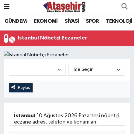
GÜNDEM
EKONOMİ
SİYASİ
SPOR
TEKNOLOJİ
Hava Durumu
Trafik Durumu
İstanbul Nöbetçi Eczaneler
Süper Lig Puan Durumu ve Fikstür
Tüm Manşetler
Son Dakika Haberleri
Paylaş
Haber Arşivi
İstanbul
10 Ağustos 2026 Pazartesi nöbetçi
eczane adres, telefon ve konumları