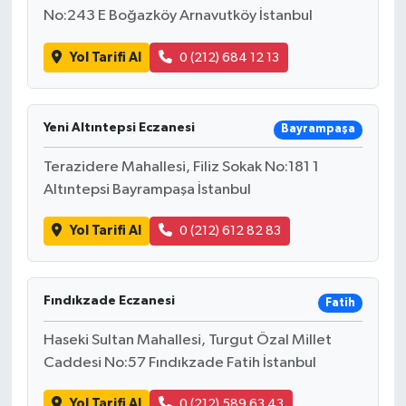
No:243 E Boğazköy Arnavutköy İstanbul
Yol Tarifi Al
0 (212) 684 12 13
Yeni Altıntepsi Eczanesi
Bayrampaşa
Terazidere Mahallesi, Filiz Sokak No:181 1
Altıntepsi Bayrampaşa İstanbul
Yol Tarifi Al
0 (212) 612 82 83
Fındıkzade Eczanesi
Fatih
Haseki Sultan Mahallesi, Turgut Özal Millet
Caddesi No:57 Fındıkzade Fatih İstanbul
Yol Tarifi Al
0 (212) 589 63 43