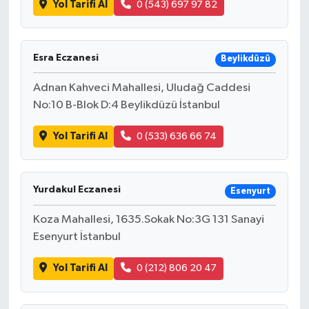
Yol Tarifi Al
0 (543) 697 97 82
Esra Eczanesi
Beylikdüzü
Adnan Kahveci Mahallesi, Uludağ Caddesi
No:10 B-Blok D:4 Beylikdüzü İstanbul
Yol Tarifi Al
0 (533) 636 66 74
Yurdakul Eczanesi
Esenyurt
Koza Mahallesi, 1635.Sokak No:3G 131 Sanayi
Esenyurt İstanbul
Yol Tarifi Al
0 (212) 806 20 47